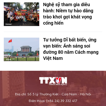
Nghệ sỹ tham gia diễu
hành: Niềm tự hào dâng
trào khơi gợi khát vọng
cống hiến
Tư tưởng Dĩ bất biến, ứng
vạn biến: Ánh sáng soi
đường 80 năm Cách mạng
Việt Nam
Địa chỉ: Số 5 Lý Thường Kiệt - Cửa Nam - Hà Nội
Điện thoại: (+84 24) 39 332 417