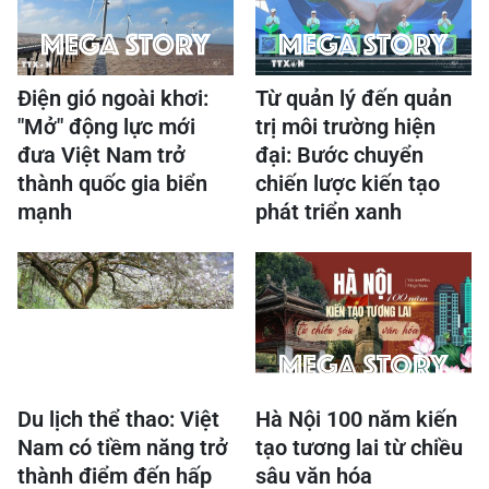
Điện gió ngoài khơi:
Từ quản lý đến quản
"Mở" động lực mới
trị môi trường hiện
đưa Việt Nam trở
đại: Bước chuyển
thành quốc gia biển
chiến lược kiến tạo
mạnh
phát triển xanh
Du lịch thể thao: Việt
Hà Nội 100 năm kiến
Nam có tiềm năng trở
tạo tương lai từ chiều
thành điểm đến hấp
sâu văn hóa