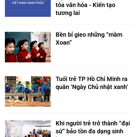
tỏa văn hóa - Kiến tạo
tương lai
Bền bỉ gieo những “mầm
Xoan”
Tuổi trẻ TP Hồ Chí Minh ra
quân ‘Ngày Chủ nhật xanh’
Khi người trẻ trở thành “đại
sứ” bảo tồn đa dạng sinh