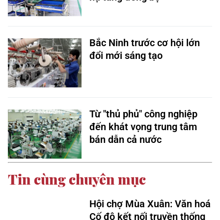
Bắc Ninh trước cơ hội lớn
đổi mới sáng tạo
Từ "thủ phủ" công nghiệp
đến khát vọng trung tâm
bán dẫn cả nước
Tin cùng chuyên mục
Hội chợ Mùa Xuân: Văn hoá
Cố đô kết nối truyền thống