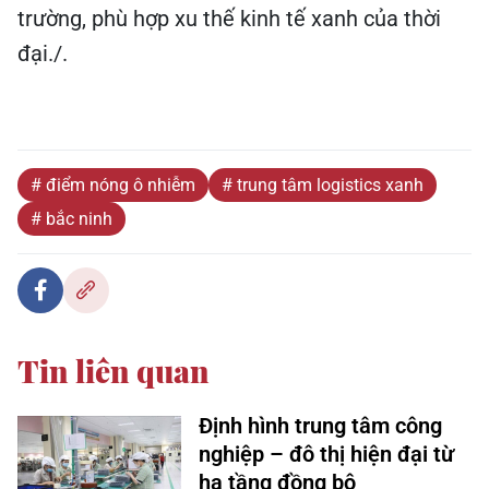
trường, phù hợp xu thế kinh tế xanh của thời
đại./.
# điểm nóng ô nhiễm
# trung tâm logistics xanh
# bắc ninh
Tin liên quan
Định hình trung tâm công
nghiệp – đô thị hiện đại từ
hạ tầng đồng bộ