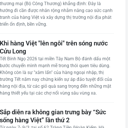
thương mại (Bộ Công Thương) khẳng định: Đây là
hướng đi cần được nhân rộng nhằm nâng cao sức cạnh
tranh của hàng Việt và xây dựng thị trường nội địa phát
triển ổn định, bền vững.
Khi hàng Việt "lên ngôi" trên sóng nước
Cửu Long
Tết Bính Ngọ 2026 tại miền Tây Nam Bộ đánh dấu một
bước chuyển mình mạnh mẽ trong thói quen tiêu dùng.
Không còn là sự "xâm lấn" của hàng ngoại nhập, thị
trường Tết năm nay chứng kiến sự áp đảo tuyệt đối của
hàng nội địa, từ các giỏ quà sang trọng đến những mặt
hàng thiết yếu tại các chợ nổi vùng sâu vùng xa.
Sắp diễn ra không gian trưng bày “Sức
sống hàng Việt” lần thứ 2
Từ ngày 7- 9/3, tại số 62 Tràng Tiền (Hoàn Kiếm, Hà