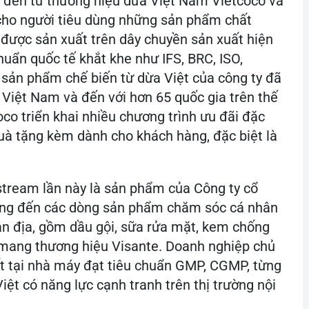
t đến từ thương hiệu dừa Việt Nam Vietcoco và
cho người tiêu dùng những sản phẩm chất
được sản xuất trên dây chuyền sản xuất hiện
huẩn quốc tế khắt khe như IFS, BRC, ISO,
 sản phẩm chế biến từ dừa Việt của công ty đã
 Việt Nam và đến với hơn 65 quốc gia trên thế
oco triển khai nhiều chương trình ưu đãi đặc
uà tặng kèm dành cho khách hàng, đặc biệt là
stream lần này là sản phẩm của Công ty cổ
ang đến các dòng sản phẩm chăm sóc cá nhân
ản địa, gồm dầu gội, sữa rửa mặt, kem chống
 mang thương hiệu Visante. Doanh nghiệp chủ
t tại nhà máy đạt tiêu chuẩn GMP, CGMP, từng
t có năng lực cạnh tranh trên thị trường nội