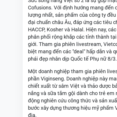
Sức sống hàng Việt số 2 là sự góp mặ
Cofusions. Với định hướng mang đến 
lượng nhất, sản phẩm của công ty đều 
đại chuẩn châu Âu, đáp ứng các tiêu c
HACCP, Kosher và Halal. Hiện nay, các
phân phối rộng khắp các tỉnh thành tại
giới. Tham gia phiên livestream, Vietc
biệt mang đến các "deal" hấp dẫn và q
phái đẹp nhân dịp Quốc tế Phụ nữ 8/3.
Một doanh nghiệp tham gia phiên live
phần Viginseng. Doanh nghiệp này m
chiết xuất từ sâm Việt và thảo dược b
nắng và sữa tắm gội dành cho trẻ em
động nghiên cứu công thức và sản xuấ
bước xây dựng thương hiệu mỹ phẩm Việ
địa.