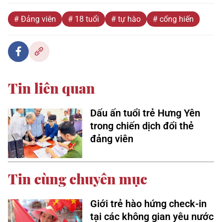
# Đảng viên
# 18 tuổi
# tự hào
# cống hiến
Tin liên quan
Dấu ấn tuổi trẻ Hưng Yên
trong chiến dịch đổi thẻ
đảng viên
Tin cùng chuyên mục
Giới trẻ hào hứng check-in
tại các không gian yêu nước