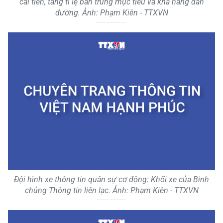
cải tiến, tăng tỉ lệ bắn trúng mục tiêu và khả năng dẫn
đường. Ảnh: Phạm Kiên - TTXVN
Đội hình xe thông tin quân sự cơ động: Khối xe của Binh
chủng Thông tin liên lạc. Ảnh: Phạm Kiên - TTXVN