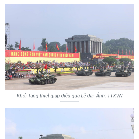
Khối Tăng thiết giáp diễu qua Lễ đài. Ảnh: TTXVN