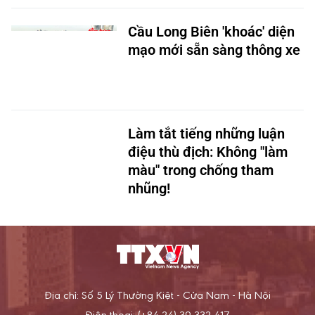
Cầu Long Biên 'khoác' diện
mạo mới sẵn sàng thông xe
Làm tắt tiếng những luận
điệu thù địch: Không "làm
màu" trong chống tham
nhũng!
Địa chỉ: Số 5 Lý Thường Kiệt - Cửa Nam - Hà Nội
Điện thoại: (+84 24) 39 332 417