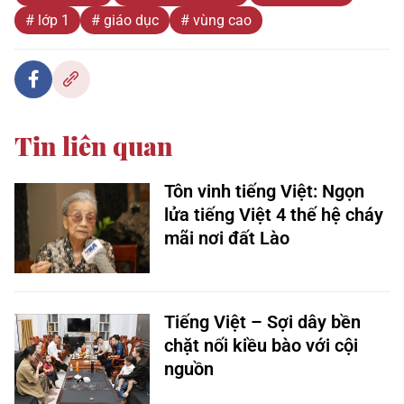
# lớp 1
# giáo dục
# vùng cao
Tin liên quan
Tôn vinh tiếng Việt: Ngọn
lửa tiếng Việt 4 thế hệ cháy
mãi nơi đất Lào
Tiếng Việt – Sợi dây bền
chặt nối kiều bào với cội
nguồn