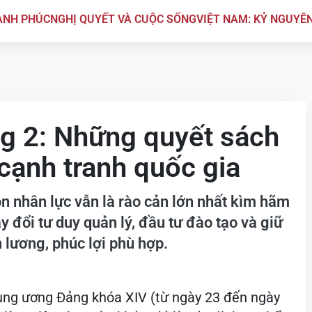
ẠNH PHÚC
NGHỊ QUYẾT VÀ CUỘC SỐNG
VIỆT NAM: KỶ NGUYÊ
ng 2: Những quyết sách
cạnh tranh quốc gia
n nhân lực vẫn là rào cản lớn nhất kìm hãm
y đổi tư duy quản lý, đầu tư đào tạo và giữ
 lương, phúc lợi phù hợp.
rung ương Đảng khóa XIV (từ ngày 23 đến ngày