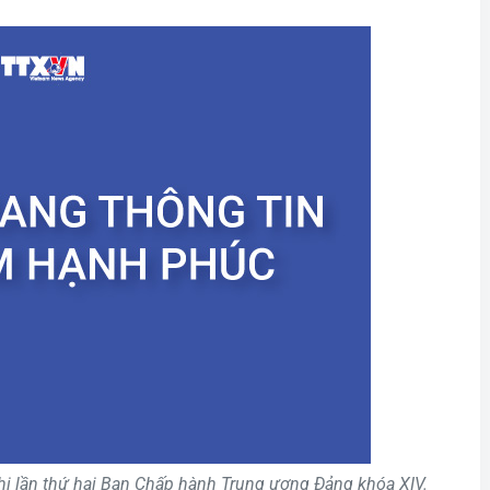
hị lần thứ hai Ban Chấp hành Trung ương Đảng khóa XIV.