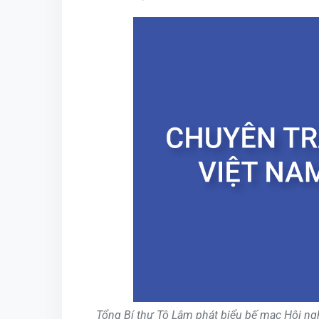
Tổng Bí thư Tô Lâm phát biểu bế mạc Hội ng