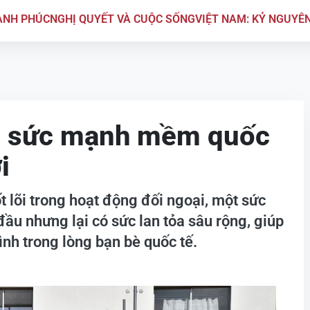
ẠNH PHÚC
NGHỊ QUYẾT VÀ CUỘC SỐNG
VIỆT NAM: KỶ NGUYÊ
n sức mạnh mềm quốc
i
 lõi trong hoạt động đối ngoại, một sức
ầu nhưng lại có sức lan tỏa sâu rộng, giúp
nh trong lòng bạn bè quốc tế.