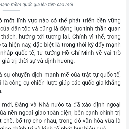
ạnh mềm quốc gia lên tầm cao mới
ó một lĩnh vực nào có thể phát triển bền vững
 của dân tộc và cũng là động lực tinh thần quan
hách, hướng tới tương lai. Chính vì thế, trong
a hiện nay, đặc biệt là trong thời kỳ đẩy mạnh
 nhập quốc tế, tư tưởng Hồ Chí Minh về vai trò
iá trị thời sự và định hướng.
à sự chuyển dịch mạnh mẽ của trật tự quốc tế,
 là công cụ chiến lược giúp các quốc gia khẳng
.
i mới, Đảng và Nhà nước ta đã xác định ngoại
ủa nền ngoại giao toàn diện, bên cạnh chính trị
t chẽ, bổ trợ cho nhau, trong đó văn hóa vừa là
giao chính trị và kinh tế phát huy hiệu quả.