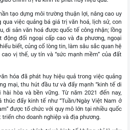
phần tạo dựng môi trường thuận lợi, nâng cao uy
 qua việc quảng bá giá trị văn hoá, lịch sử, con
u, di sản văn hoá được quốc tế công nhận; lồng
t động đối ngoại cấp cao và đa phương, ngoại
iểu biết, củng cố lòng tin, làm sâu sắc quan hệ
g cao vị thế, uy tín và “sức mạnh mềm” của đất
 văn hóa đã phát huy hiệu quả trong việc quảng
ng mại, thu hút đầu tư và đẩy mạnh “kinh tế di
ới hài hòa và bền vững. Từ năm 2021 đến nay,
oá thúc đẩy kinh tế như “Tuần/Ngày Việt Nam ở
am” được tổ chức với quy mô lớn tại nhiều quốc
 triển cho doanh nghiệp và địa phương.