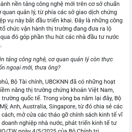
 hành nền tảng công nghệ mới trên cơ sở chuẩn
ơ quan quản lý, từ phía các sở giao dịch chứng
p vụ này bắt đầu triển khai. Đây là những công
tổ chức vận hành thị trường đang đưa ra lộ
ới, qua đó góp phần thu hút các nhà đầu tư nước
.
ền tảng công nghệ, cơ quan quản lý còn thực
vốn ngoại mới, thưa ông?
phủ, Bộ Tài chính, UBCKNN đã có những hoạt
tiềm năng thị trường chứng khoán Việt Nam,
 trường quốc tế. Trong vòng ba năm lại đây, Bộ
Mỹ, Anh, Australia, Singapore, từ đó chia sẻ các
i cách, mở cửa các tháo gỡ chính sách kinh tế vĩ
doanh nghiệp nhà nước, phát triển kinh tế tư
-NQ/TW ngày 4/5/2025 của Bộ Chính trị…