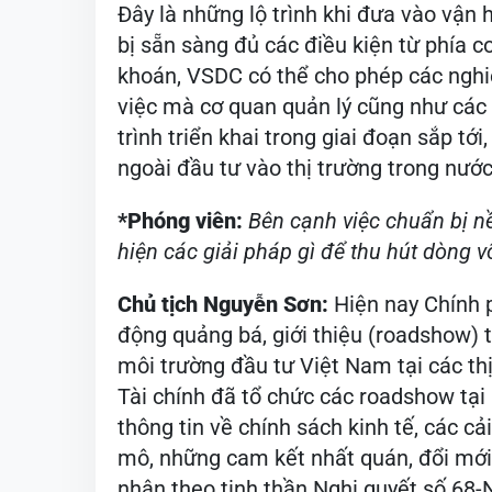
Đây là những lộ trình khi đưa vào vận
bị sẵn sàng đủ các điều kiện từ phía c
khoán, VSDC có thể cho phép các nghiệ
việc mà cơ quan quản lý cũng như các 
trình triển khai trong giai đoạn sắp t
ngoài đầu tư vào thị trường trong nước
*Phóng viên:
Bên cạnh việc chuẩn bị n
hiện các giải pháp gì để thu hút dòng 
Chủ tịch Nguyễn Sơn:
Hiện nay Chính 
động quảng bá, giới thiệu (roadshow) 
môi trường đầu tư Việt Nam tại các thị
Tài chính đã tổ chức các roadshow tại 
thông tin về chính sách kinh tế, các cả
mô, những cam kết nhất quán, đổi mới 
nhân theo tinh thần Nghị quyết số 68