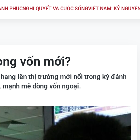
ẠNH PHÚC
NGHỊ QUYẾT VÀ CUỘC SỐNG
VIỆT NAM: KỶ NGUYÊ
òng vốn mới?
ạng lên thị trường mới nổi trong kỳ đánh
hút mạnh mẽ dòng vốn ngoại.