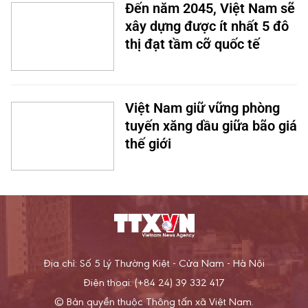
Đến năm 2045, Việt Nam sẽ
xây dựng được ít nhất 5 đô
thị đạt tầm cỡ quốc tế
Việt Nam giữ vững phòng
tuyến xăng dầu giữa bão giá
thế giới
Địa chỉ: Số 5 Lý Thường Kiệt - Cửa Nam - Hà Nội
Điện thoại: (+84 24) 39 332 417
© Bản quyền thuộc Thông tấn xã Việt Nam.