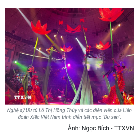
Nghệ sỹ Ưu tú Lô Thị Hồng Thúy và các diễn viên của Liên
đoàn Xiếc Việt Nam trình diễn tiết mục "Đu sen".
Ảnh: Ngọc Bích - TTXVN