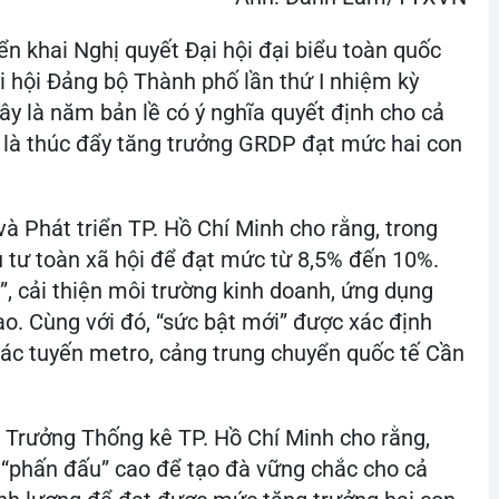
n khai Nghị quyết Đại hội đại biểu toàn quốc
i hội Đảng bộ Thành phố lần thứ I nhiệm kỳ
ây là năm bản lề có ý nghĩa quyết định cho cả
m là thúc đẩy tăng trưởng GRDP đạt mức hai con
à Phát triển TP. Hồ Chí Minh cho rằng, trong
tư toàn xã hội để đạt mức từ 8,5% đến 10%.
”, cải thiện môi trường kinh doanh, ứng dụng
o. Cùng với đó, “sức bật mới” được xác định
 các tuyến metro, cảng trung chuyển quốc tế Cần
 Trưởng Thống kê TP. Hồ Chí Minh cho rằng,
n “phấn đấu” cao để tạo đà vững chắc cho cả