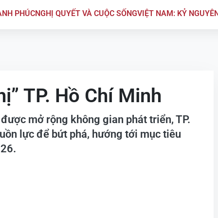
ẠNH PHÚC
NGHỊ QUYẾT VÀ CUỘC SỐNG
VIỆT NAM: KỶ NGUYÊ
hị” TP. Hồ Chí Minh
a được mở rộng không gian phát triển, TP.
uồn lực để bứt phá, hướng tới mục tiêu
026.