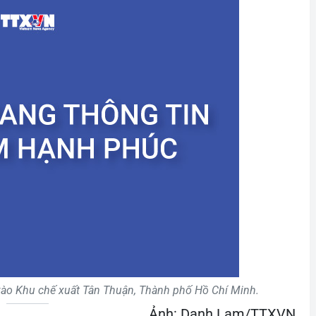
vào Khu chế xuất Tân Thuận, Thành phố Hồ Chí Minh.
Ảnh: Danh Lam/TTXVN