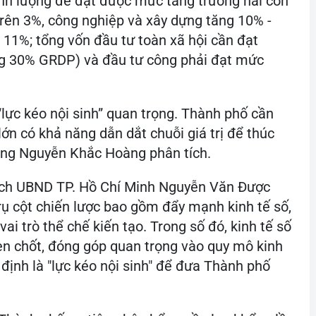
ịnh lượng để đạt được mức tăng trưởng hai con
rên 3%, công nghiệp và xây dựng tăng 10% -
 11%; tổng vốn đầu tư toàn xã hội cần đạt
g 30% GRDP) và đầu tư công phải đạt mức
“lực kéo nội sinh” quan trọng. Thành phố cần
ớn có khả năng dẫn dắt chuỗi giá trị để thúc
ông Nguyễn Khắc Hoàng phân tích.
tịch UBND TP. Hồ Chí Minh Nguyễn Văn Được
trụ cột chiến lược bao gồm đẩy mạnh kinh tế số,
vai trò thể chế kiến tạo. Trong số đó, kinh tế số
en chốt, đóng góp quan trọng vào quy mô kinh
 định là "lực kéo nội sinh" để đưa Thành phố