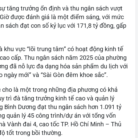
sự tăng trưởng ổn định và thu ngân sách vượt
 Giờ được đánh giá là một điểm sáng, với mức
 sách đạt con số kỷ lục với 171,8 tỷ đồng, gấp
 khu vực “lõi trung tâm” có hoạt động kinh tế
 vụ cao cấp. Thu ngân sách năm 2025 của phường
ơng đã nỗ lực đa dạng hóa sản phẩm du lịch với
o ngày mới” và “Sài Gòn đêm khoe sắc”.
 cho là một trong những địa phương có khả
 trì đà tăng trưởng kinh tế cao và quản lý
 Bình Dương đạt thu ngân sách hơn 1.091 tỷ
g quản lý 45 công trình/dự án với tổng vốn
hà Vành đai 4, cao tốc TP. Hồ Chí Minh – Thủ
ộ tốt trong bồi thường.