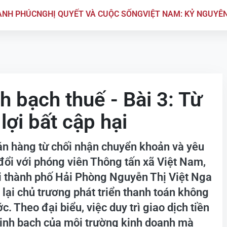
ẠNH PHÚC
NGHỊ QUYẾT VÀ CUỘC SỐNG
VIỆT NAM: KỶ NGUYÊ
h bạch thuế - Bài 3: Từ
ợi bất cập hại
án hàng từ chối nhận chuyển khoản và yêu
 đổi với phóng viên Thông tấn xã Việt Nam,
i thành phố Hải Phòng Nguyễn Thị Việt Nga
 lại chủ trương phát triển thanh toán không
 Theo đại biểu, việc duy trì giao dịch tiền
inh bạch của môi trường kinh doanh mà