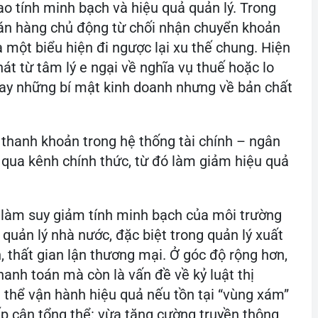
ao tính minh bạch và hiệu quả quản lý. Trong
bán hàng chủ động từ chối nhận chuyển khoản
 một biểu hiện đi ngược lại xu thế chung. Hiện
hát từ tâm lý e ngại về nghĩa vụ thuế hoặc lo
ư, hay những bí mật kinh doanh nhưng về bản chất
thanh khoản trong hệ thống tài chính – ngân
 qua kênh chính thức, từ đó làm giảm hiệu quả
ặt làm suy giảm tính minh bạch của môi trường
quản lý nhà nước, đặc biệt trong quản lý xuất
, thất gian lận thương mại. Ở góc độ rộng hơn,
hanh toán mà còn là vấn đề về kỷ luật thị
g thể vận hành hiệu quả nếu tồn tại “vùng xám”
iếp cận tổng thể: vừa tăng cường truyền thông