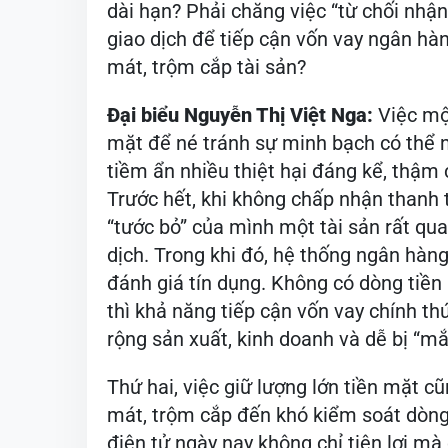
dài hạn? Phải chăng việc “từ chối nhận
giao dịch để tiếp cận vốn vay ngân hàn
mát, trộm cắp tài sản?
Đại biểu Nguyễn Thị Việt Nga:
Việc mộ
mặt để né tránh sự minh bạch có thể ma
tiềm ẩn nhiều thiệt hại đáng kể, thậm c
Trước hết, khi không chấp nhận thanh 
“tước bỏ” của mình một tài sản rất quan
dịch. Trong khi đó, hệ thống ngân hàn
đánh giá tín dụng. Không có dòng tiền
thì khả năng tiếp cận vốn vay chính th
rộng sản xuất, kinh doanh và dễ bị “mắ
Thứ hai, việc giữ lượng lớn tiền mặt cũ
mát, trộm cắp đến khó kiểm soát dòng 
điện tử ngày nay không chỉ tiện lợi m