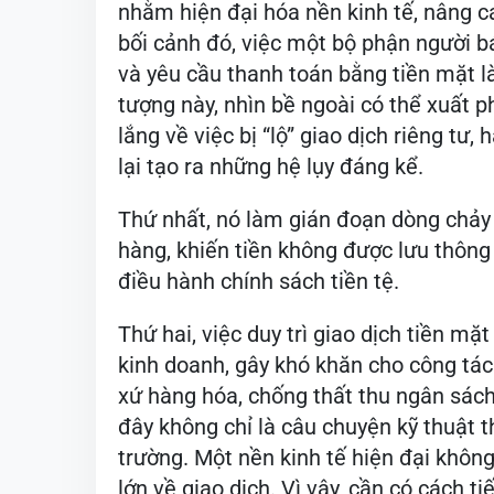
nhằm hiện đại hóa nền kinh tế, nâng c
bối cảnh đó, việc một bộ phận người 
và yêu cầu thanh toán bằng tiền mặt là
tượng này, nhìn bề ngoài có thể xuất p
lắng về việc bị “lộ” giao dịch riêng t
lại tạo ra những hệ lụy đáng kể.
Thứ nhất, nó làm gián đoạn dòng chảy 
hàng, khiến tiền không được lưu thông
điều hành chính sách tiền tệ.
Thứ hai, việc duy trì giao dịch tiền m
kinh doanh, gây khó khăn cho công tác 
xứ hàng hóa, chống thất thu ngân sách
đây không chỉ là câu chuyện kỹ thuật t
trường. Một nền kinh tế hiện đại khôn
lớn về giao dịch. Vì vậy, cần có cách t