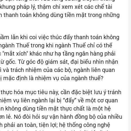
khung pháp lý, thậm chí xem xét các chế tài
ánh thanh toán không dùng tiền mặt trong những
hầm lẫn khi coi việc thúc đẩy thanh toán không
 ngành Thuế trong khi ngành Thuế chỉ có thể
ác "mắt xích" khác như hạ tầng ngân hàng phải
ừ gốc. Từ góc độ giám sát, đại biểu nhìn nhận
 trì và trách nhiệm của các bộ, ngành liên quan
ị mặc định là nhiệm vụ của ngành thuế?
thực hóa mục tiêu này, cần đặc biệt lưu ý tránh
hiệm vụ liên ngành lại bị “đẩy” về một cơ quan
án không dùng tiền mặt thực chất là một hệ
ơn lẻ. Nó đòi hỏi sự vận hành đồng bộ của nhiều
h phải an toàn, tiện lợi; hệ thống công nghệ