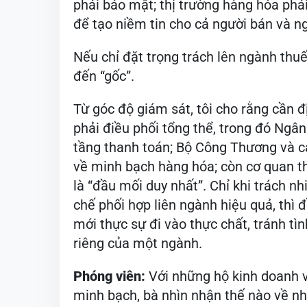
phải bảo mật; thị trường hàng hóa phả
để tạo niềm tin cho cả người bán và n
Nếu chỉ đặt trọng trách lên ngành thuế
đến “gốc”.
Từ góc độ giám sát, tôi cho rằng cần đị
phải điều phối tổng thể, trong đó Ngâ
tầng thanh toán; Bộ Công Thương và cá
về minh bạch hàng hóa; còn cơ quan th
là “đầu mối duy nhất”. Chỉ khi trách n
chế phối hợp liên ngành hiệu quả, thì
mới thực sự đi vào thực chất, tránh tìn
riêng của một ngành.
Phóng viên:
Với những hộ kinh doanh v
minh bạch, bà nhìn nhận thế nào về nh