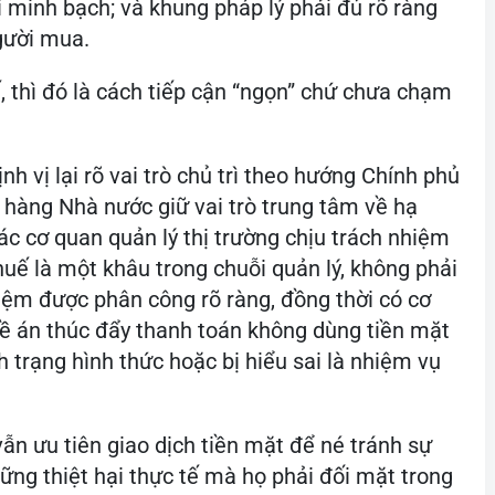
i minh bạch; và khung pháp lý phải đủ rõ ràng
gười mua.
, thì đó là cách tiếp cận “ngọn” chứ chưa chạm
nh vị lại rõ vai trò chủ trì theo hướng Chính phủ
n hàng Nhà nước giữ vai trò trung tâm về hạ
c cơ quan quản lý thị trường chịu trách nhiệm
uế là một khâu trong chuỗi quản lý, không phải
hiệm được phân công rõ ràng, đồng thời có cơ
 đề án thúc đẩy thanh toán không dùng tiền mặt
h trạng hình thức hoặc bị hiểu sai là nhiệm vụ
ẫn ưu tiên giao dịch tiền mặt để né tránh sự
ững thiệt hại thực tế mà họ phải đối mặt trong