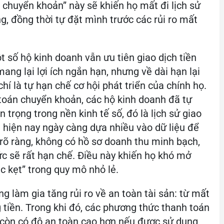
 chuyển khoản” này sẽ khiến họ mất đi lịch sử
g, đồng thời tự đặt mình trước các rủi ro mất
t số hộ kinh doanh vẫn ưu tiên giao dịch tiền
ng lại lợi ích ngắn hạn, nhưng về dài hạn lại
hí là tự hạn chế cơ hội phát triển của chính họ.
toán chuyển khoản, các hộ kinh doanh đã tự
 trọng trong nền kinh tế số, đó là lịch sử giao
g hiện nay ngày càng dựa nhiều vào dữ liệu để
 rõ ràng, không có hồ sơ doanh thu minh bạch,
ức sẽ rất hạn chế. Điều này khiến họ khó mở
c kẹt” trong quy mô nhỏ lẻ.
ng làm gia tăng rủi ro về an toàn tài sản: từ mất
tiền. Trong khi đó, các phương thức thanh toán
à còn có độ an toàn cao hơn nếu được sử dụng