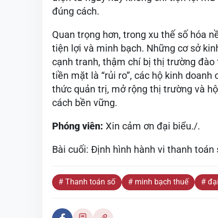
đúng cách.
Quan trọng hơn, trong xu thế số hóa nề
tiện lợi và minh bạch. Những cơ sở ki
cạnh tranh, thậm chí bị thị trường đào 
tiền mặt là “rủi ro”, các hộ kinh doan
thức quản trị, mở rộng thị trường và hộ
cách bền vững.
Phóng viên:
Xin cảm ơn đại biểu./.
Bài cuối: Định hình hành vi thanh toán
# Thanh toán số
# minh bạch thuế
# đạ