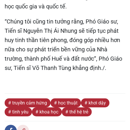
học quốc gia và quốc tế.
“Chúng tôi cũng tin tưởng rằng, Phó Giáo sư,
Tiến sĩ Nguyễn Thị Ái Nhung sẽ tiếp tục phát
huy tinh thần tiên phong, đóng góp nhiều hơn
nữa cho sự phát triển bền vững của Nhà
trường, thành phố Huế và đất nước”, Phó Giáo
sư, Tiến sĩ Võ Thanh Tùng khẳng định./.
# truyền cảm hứng
# học thuật
# khơi dậy
# tình yêu
# khoa học
# thế hệ trẻ