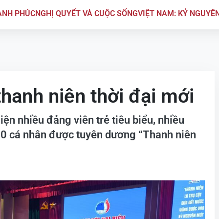
ẠNH PHÚC
NGHỊ QUYẾT VÀ CUỘC SỐNG
VIỆT NAM: KỶ NGUYÊ
thanh niên thời đại mới
ện nhiều đảng viên trẻ tiêu biểu, nhiều
000 cá nhân được tuyên dương “Thanh niên