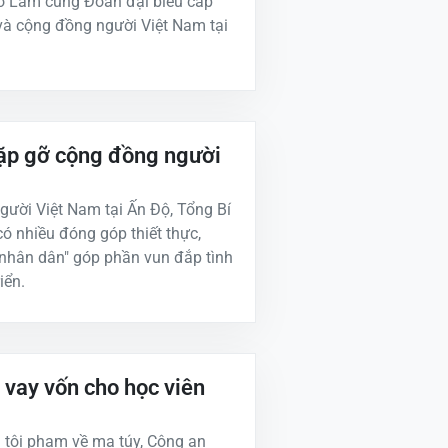
Tô Lâm cùng Đoàn đại biểu cấp
và cộng đồng người Việt Nam tại
gặp gỡ cộng đồng người
gười Việt Nam tại Ấn Độ, Tổng Bí
ó nhiều đóng góp thiết thực,
nhân dân" góp phần vun đắp tình
iển.
ợ vay vốn cho học viên
a tội phạm về ma túy, Công an