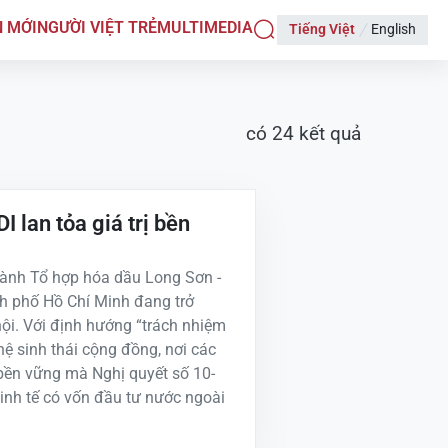
N MỚI
NGƯỜI VIỆT TRẺ
MULTIMEDIA
Tiếng Việt
English
có
24
kết quả
lan tỏa giá trị bền
ành Tổ hợp hóa dầu Long Sơn -
nh phố Hồ Chí Minh đang trở
ội. Với định hướng “trách nhiệm
ệ sinh thái cộng đồng, nơi các
 bền vững mà Nghị quyết số 10-
inh tế có vốn đầu tư nước ngoài