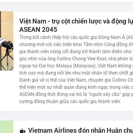
Việt Nam - trụ cột chiến lược và động l
ASEAN 2045
Trong bối cảnh Hiệp hội các quốc gia Đông Nam Á (
chương mới với việc triển khai Tầm nhìn Cộng đồng A
gia thành viên nòng cốt đang trở thành tâm điểm chú 
góc nhìn của ông Collins Chong Yew Keat, nhà phân tíc
ngoại tại Đại học Malaya (Malaysia), Việt Nam không 
tích cực mà đang nổi lên như một nhân tố then chốt gi
Đánh giá về vị thế của Việt Nam, chuyên gia Collins 
thể hiện một sự nhất quán đáng kinh ngạc trong việc d
ASEAN đồng thời đóng vai trò là "người xây cầu" góp 
cường đồng thuận giữa các quốc gia thành viên.
Vietnam Airlines đón nhận Huân ch