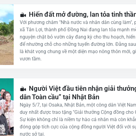
Hiến đất mở đường, lan tỏa tinh thầ
Với phương châm "Nhà nước và nhân dân cùng làm", p
xã Tân Lợi, thành phố Đồng Nai đang lan tỏa mạnh m
nguyện chặt bỏ vườn cây đang kỳ cho thu hoạch, hiế
để nhường chỗ cho những tuyến đường lớn. Đằng sau
là khát vọng chung về một diện mạo nông thôn mới, gi
vươn tầm.
Người Việt đầu tiên nhận giải thưở
dân Toàn cầu” tại Nhật Bản
Ngày 5/7, tại Osaka, Nhật Bản, một công dân Việt Na
duy nhất được trao tặng "Giải thưởng Cộng đồng cho
Sự kiện không chỉ là niềm tự hào cá nhân mà còn khẳn
đóng góp tích cực của cộng đồng người Việt đối với sự 
nước sở tại.