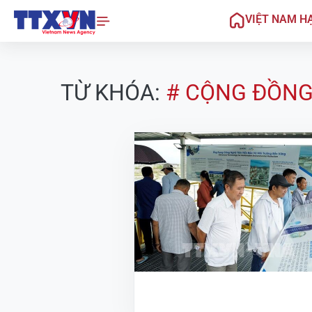
VIỆT NAM H
TỪ KHÓA:
# CỘNG ĐỒN