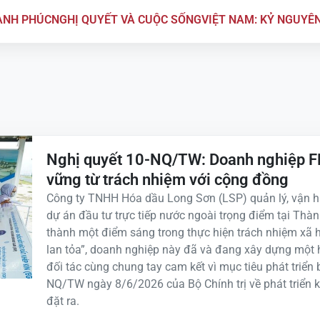
ẠNH PHÚC
NGHỊ QUYẾT VÀ CUỘC SỐNG
VIỆT NAM: KỶ NGUYÊ
G
Nghị quyết 10-NQ/TW: Doanh nghiệp FDI 
vững từ trách nhiệm với cộng đồng
Công ty TNHH Hóa dầu Long Sơn (LSP) quản lý, vận h
dự án đầu tư trực tiếp nước ngoài trọng điểm tại Thà
thành một điểm sáng trong thực hiện trách nhiệm xã h
lan tỏa”, doanh nghiệp này đã và đang xây dựng một h
đối tác cùng chung tay cam kết vì mục tiêu phát triển
NQ/TW ngày 8/6/2026 của Bộ Chính trị về phát triển k
đặt ra.