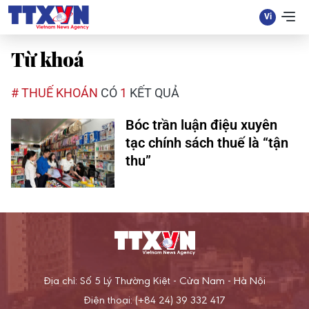
Từ khoá
# THUẾ KHOÁN
CÓ
1
KẾT QUẢ
Bóc trần luận điệu xuyên
tạc chính sách thuế là “tận
thu”
Địa chỉ: Số 5 Lý Thường Kiệt - Cửa Nam - Hà Nội
Điện thoại: (+84 24) 39 332 417