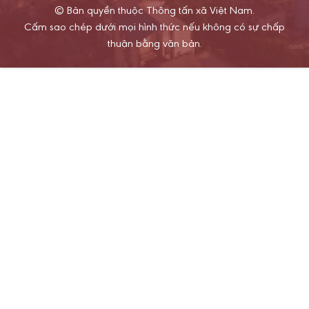
© Bản quyền thuộc Thông tấn xã Việt Nam.
Cấm sao chép dưới mọi hình thức nếu không có sự chấp
thuận bằng văn bản.