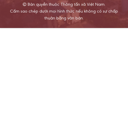
© Bản quyền thuộc Thông tấn xã Việt Nam.
Cấm sao chép dưới mọi hình thức nếu không có sự chấp
thuận bằng văn bản.