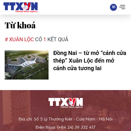
Từ khoá
# XUÂN LỘC
CÓ
1
KẾT QUẢ
Đồng Nai – từ mở “cánh cửa
thép” Xuân Lộc đến mở
cánh cửa tương lai
Địa chỉ: Số 5 Lý Thường Kiệt - Cửa Nam - Hà Nội
Điện thoại: (+84 24) 39 332 417