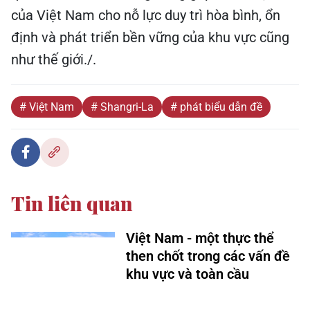
như thế giới./.
# Việt Nam
# Shangri-La
# phát biểu dẫn đề
Tin liên quan
Việt Nam - một thực thể
then chốt trong các vấn đề
khu vực và toàn cầu
Tầm nhìn kiến tạo của Việt
Nam vì một Châu Á - TBD