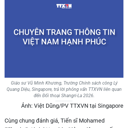
Giáo sư Vũ Minh Khương, Trường Chính sách công Lý
Quang Diệu, Singapore, trả lời phỏng vấn TTXVN liên quan
đến Đối thoại Shangri-La 2026.
Ảnh: Việt Dũng/PV TTXVN tại Singapore
Cùng chung đánh giá, Tiến sĩ Mohamed
Effendy B Abdul Hamid - Giảng viên cao cấp
của Đại học Quốc gia Singapore - cho rằng
cộng đồng quốc tế hiện đặt nhiều kỳ vọng vào