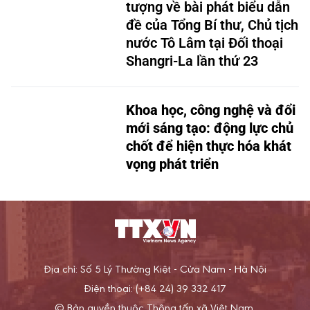
Shangri-La lần thứ 23
Khoa học, công nghệ và đổi
mới sáng tạo: động lực chủ
chốt để hiện thực hóa khát
vọng phát triển
Địa chỉ: Số 5 Lý Thường Kiệt - Cửa Nam - Hà Nội
Điện thoại: (+84 24) 39 332 417
© Bản quyền thuộc Thông tấn xã Việt Nam.
Cấm sao chép dưới mọi hình thức nếu không có sự chấp
thuận bằng văn bản.