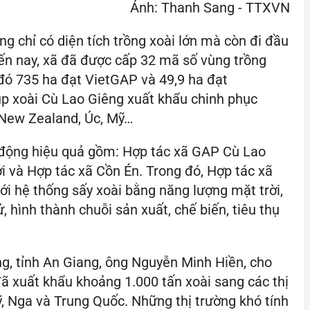
Ảnh: Thanh Sang - TTXVN
g chỉ có diện tích trồng xoài lớn mà còn đi đầu
ến nay, xã đã được cấp 32 mã số vùng trồng
g đó 735 ha đạt VietGAP và 49,9 ha đạt
úp xoài Cù Lao Giêng xuất khẩu chinh phục
: New Zealand, Úc, Mỹ…
t động hiệu quả gồm: Hợp tác xã GAP Cù Lao
i và Hợp tác xã Cồn Én. Trong đó, Hợp tác xã
ới hệ thống sấy xoài bằng năng lượng mặt trời,
, hình thành chuỗi sản xuất, chế biến, tiêu thụ
, tỉnh An Giang, ông Nguyễn Minh Hiền, cho
đã xuất khẩu khoảng 1.000 tấn xoài sang các thị
, Nga và Trung Quốc. Những thị trường khó tính