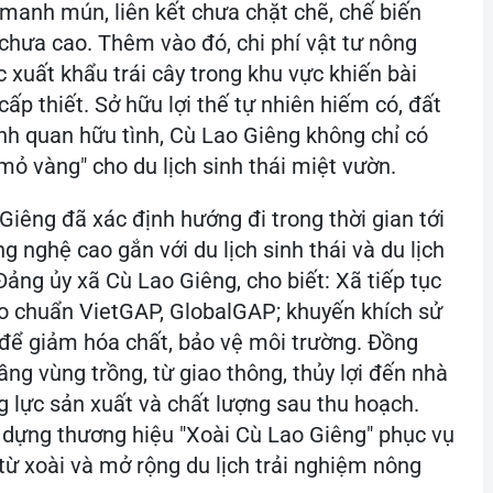
 manh mún, liên kết chưa chặt chẽ, chế biến
g chưa cao. Thêm vào đó, chi phí vật tư nông
 xuất khẩu trái cây trong khu vực khiến bài
ấp thiết. Sở hữu lợi thế tự nhiên hiếm có, đất
nh quan hữu tình, Cù Lao Giêng không chỉ có
mỏ vàng" cho du lịch sinh thái miệt vườn.
Giêng đã xác định hướng đi trong thời gian tới
g nghệ cao gắn với du lịch sinh thái và du lịch
ảng ủy xã Cù Lao Giêng, cho biết: Xã tiếp tục
o chuẩn VietGAP, GlobalGAP; khuyến khích sử
để giảm hóa chất, bảo vệ môi trường. Đồng
ng vùng trồng, từ giao thông, thủy lợi đến nhà
 lực sản xuất và chất lượng sau thu hoạch.
 dựng thương hiệu "Xoài Cù Lao Giêng" phục vụ
ừ xoài và mở rộng du lịch trải nghiệm nông