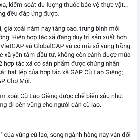
xạ, kiểm soát dư lượng thuốc bảo vệ thực vật…
êng đều đáp ứng được.
, giá xoài năm nay tăng cao, trung bình mỗi
đồng. Hiện hợp tác xã đang duy trì sản xuất hơn
n VietGAP và GlobalGAP và có mã số vùng trồng
ác xã yên tâm đầu tư, không còn cảnh được mùa
ó 2 hợp tác xã có sản phẩm được chứng nhận
át hạt lép của hợp tác xã GAP Cù Lao Giêng;
AP Chợ Mới.
ẩm xoài Cù Lao Giêng được chế biến sâu như:
ng đi bền vững cho người dân cù lao.
u" của vùng cù lao, song ngành hàng này vẫn đối