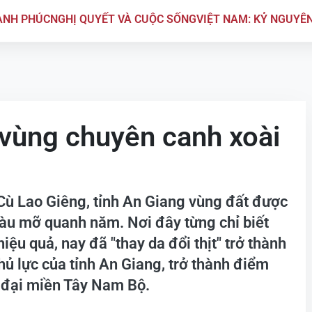
ẠNH PHÚC
NGHỊ QUYẾT VÀ CUỘC SỐNG
VIỆT NAM: KỶ NGUYÊ
 vùng chuyên canh xoài
Cù Lao Giêng, tỉnh An Giang vùng đất được
màu mỡ quanh năm. Nơi đây từng chỉ biết
ệu quả, nay đã "thay da đổi thịt" trở thành
ủ lực của tỉnh An Giang, trở thành điểm
 đại miền Tây Nam Bộ.