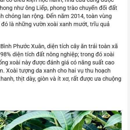
phong như ông Liếp, phong trào chuyển đổi đất
nh chóng lan rộng. Đến năm 2014, toàn vùng
o đó là những vườn xoài xanh mướt, trĩu quả
Bình Phước Xuân, diện tích cây ăn trái toàn xã
98% diện tích đất nông nghiệp; trong đó xoài
ống xoài này được đánh giá có năng suất cao
m. Xoài tượng da xanh cho hai vụ thu hoạch
thanh, thịt dày, giòn và ít xơ, rất được ưa chuộng