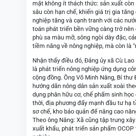
mặt không ít thách thức: sản xuất còn
sâu còn hạn chế, khiến giá trị gia tăn
nghiệp tăng và cạnh tranh với các nước
toán phát triển bền vững càng trở nên c
phù sa màu mỡ, sông ngòi dày đặc, cả
tiềm năng về nông nghiệp, mà còn là "
Nhận thấy điều đó, Đảng ủy xã Cù Lao 
là phát triển nông nghiệp ứng dụng côn
cộng đồng. Ông Võ Minh Nâng, Bí thư Đ
hướng dẫn nông dân sản xuất xoài the
dụng phân hữu cơ, chế phẩm sinh học 
thời, địa phương đẩy mạnh đầu tư hạ tầ
sơ chế, kho bảo quản để nâng cao năng
Theo ông Nâng: Xã cũng tập trung xây
xuất khẩu, phát triển sản phẩm OCOP t