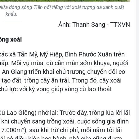
giữa dòng sông Tiền nổi tiếng với xoài tượng da xanh xuất
khẩu.
Ảnh: Thanh Sang - TTXVN
ồng xoài
 các xã Tấn Mỹ, Mỹ Hiệp, Bình Phước Xuân trên
 thấp. Mỗi vụ mùa, dù cần mẫn sớm khuya, người
h An Giang triển khai chủ trương chuyển đổi cơ
ạo đất, trồng cây ăn trái. Trong đó, cây xoài
hủ lực với kỳ vọng giúp vùng cù lao thoát
Lao Giêng) nhớ lại: Trước đây, trồng lúa lời lãi
 khi chuyển sang trồng xoài, cuộc sống gia đình
.000m²), sau khi trừ chi phí, mỗi năm tôi lãi
ái có điều kiện học hành, nhà cửa cũng được