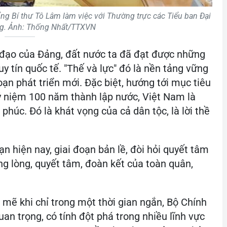
ng Bí thư Tô Lâm làm việc với Thường trực các Tiểu ban Đại
ng. Ảnh: Thống Nhất/TTXVN
 đạo của Đảng, đất nước ta đã đạt được những
 uy tín quốc tế. "Thế và lực" đó là nền tảng vững
ạn phát triển mới. Đặc biệt, hướng tới mục tiêu
ỷ niệm 100 năm thành lập nước, Việt Nam là
phúc. Đó là khát vọng của cả dân tộc, là lời thề
ạn hiện nay, giai đoạn bản lề, đòi hỏi quyết tâm
ng lòng, quyết tâm, đoàn kết của toàn quân,
 mẽ khi chỉ trong một thời gian ngắn, Bộ Chính
uan trọng, có tính đột phá trong nhiều lĩnh vực