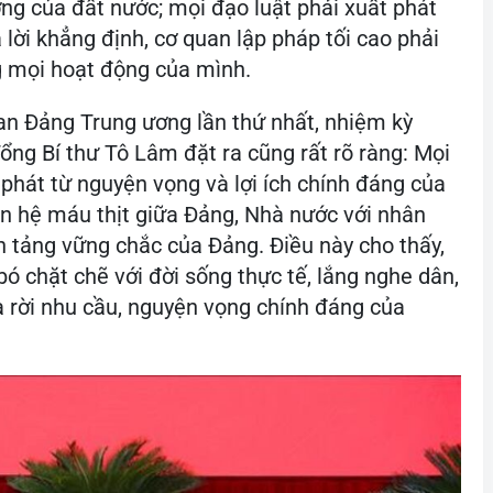
ợng của đất nước; mọi đạo luật phải xuất phát
à lời khẳng định, cơ quan lập pháp tối cao phải
ng mọi hoạt động của mình.
uan Đảng Trung ương lần thứ nhất, nhiệm kỳ
ng Bí thư Tô Lâm đặt ra cũng rất rõ ràng: Mọi
phát từ nguyện vọng và lợi ích chính đáng của
n hệ máu thịt giữa Đảng, Nhà nước với nhân
ền tảng vững chắc của Đảng. Điều này cho thấy,
 chặt chẽ với đời sống thực tế, lắng nghe dân,
a rời nhu cầu, nguyện vọng chính đáng của