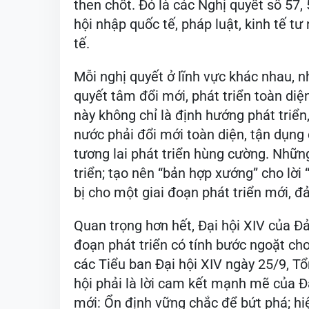
then chốt. Đó là các Nghị quyết số 57, 
hội nhập quốc tế, pháp luật, kinh tế tư
tế.
Mỗi nghị quyết ở lĩnh vực khác nhau, 
quyết tâm đổi mới, phát triển toàn diệ
này không chỉ là định hướng phát triển
nước phải đổi mới toàn diện, tận dụng 
tương lai phát triển hùng cường. Nhữn
triển; tạo nên “bản hợp xướng” cho lờ
bị cho một giai đoạn phát triển mới, đ
Quan trọng hơn hết, Đại hội XIV của Đ
đoạn phát triển có tính bước ngoặt ch
các Tiểu ban Đại hội XIV ngày 25/9, T
hội phải là lời cam kết mạnh mẽ của Đ
mới: Ổn định vững chắc để bứt phá; hi