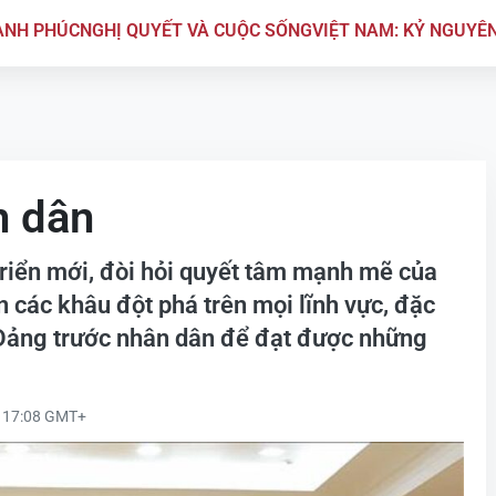
ẠNH PHÚC
NGHỊ QUYẾT VÀ CUỘC SỐNG
VIỆT NAM: KỶ NGUYÊ
n dân
triển mới, đòi hỏi quyết tâm mạnh mẽ của
ện các khâu đột phá trên mọi lĩnh vực, đặc
 Đảng trước nhân dân để đạt được những
 17:08 GMT+