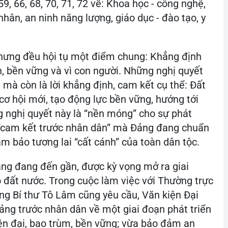
59, 66, 68, 70, 71, 72 về: Khoa học - công nghệ,
 nhân, an ninh năng lượng, giáo dục - đào tạo, y
nhưng đều hội tụ một điểm chung: Khẳng định
n, bền vững và vì con người. Những nghị quyết
, mà còn là lời khẳng định, cam kết cụ thể: Đất
cơ hội mới, tạo động lực bền vững, hướng tới
g nghị quyết này là “nền móng” cho sự phát
i “cam kết trước nhân dân” mà Đảng đang chuẩn
ảm bảo tương lai “cất cánh” của toàn dân tộc.
ảng đang đến gần, được kỳ vọng mở ra giai
o đất nước. Trong cuộc làm việc với Thường trực
ổng Bí thư Tô Lâm cũng yêu cầu, Văn kiện Đại
ảng trước nhân dân về một giai đoạn phát triển
ện đại, bao trùm, bền vững; vừa bảo đảm an