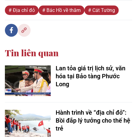
# Địa chỉ đỏ
# Bác Hồ về thăm
# Cát Tường
Tin liên quan
Lan tỏa giá trị lịch sử, văn
hóa tại Bảo tàng Phước
Long
Hành trình về “địa chỉ đỏ”:
Bồi đắp lý tưởng cho thế hệ
trẻ