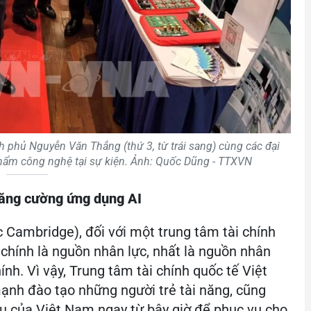
 phủ Nguyễn Văn Thắng (thứ 3, từ trái sang) cùng các đại
hẩm công nghệ tại sự kiện. Ảnh: Quốc Dũng - TTXVN
tăng cường ứng dụng AI
 Cambridge), đối với một trung tâm tài chính
 chính là nguồn nhân lực, nhất là nguồn nhân
hính. Vì vậy, Trung tâm tài chính quốc tế Việt
nh đào tạo những người trẻ tài năng, cũng
u của Việt Nam ngay từ bây giờ để phục vụ cho