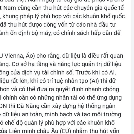
ệt Nam cũng cần thu hút các chuyên gia quốc tế
, khung pháp lý phù hợp với các khuôn khổ quốc
i đã thu hút được dòng vốn từ các nhà đầu tư
hành ổn định bộ máy, có chính sách hấp dẫn để
Vienna, Áo) cho rằng, dữ liệu là điều rất quan
àng. Cơ sở hạ tầng và năng lực quản trị dữ liệu
ông của dịch vụ tài chính số. Trước khi có AI,
ệu rất lớn, khi có trí tuệ nhân tạo (AI) thì dữ
t hơn và có thể đưa ra quyết định nhanh chóng
ài chính cần có những nhân tài có thể ứng dụng
FC-DN thì Đà Nẵng cần xây dựng hệ thống ngân
dữ liệu an toàn, minh bạch và tạo môi trường
ó chế độ quản lý phù hợp với các khuôn khổ
 của Liên minh châu Âu (EU) nhằm thu hút vốn