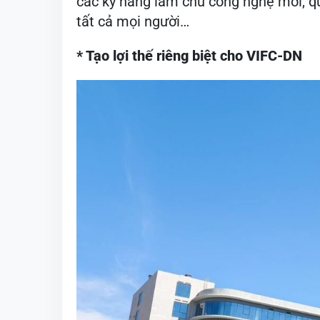
các kỹ năng làm chủ công nghệ mới, qu
tất cả mọi người…
* Tạo lợi thế riêng biệt cho VIFC-DN