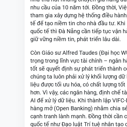
nhu cầu của 10 năm tới. Đồng thời, Vi
tham gia xây dựng hệ thống điều hành
tế để tạo niềm tin cho nhà đầu tư. Kh
quốc tế thì Đà Nẵng cần tiếp tục vận 
giữ vững niềm tin, phát triển lâu dài.
Còn Giáo sư Alfred Taudes (Đại học WU 
trọng trong lĩnh vực tài chính – ngân h
tốt sẽ quyết định sự phát triển thành c
chúng ta luôn phải xử lý khối lượng dữ li
liệu được tối ưu hóa, có chất lượng tố
hơn. Vì vậy, các ngân hàng, định chế t
AI để xử lý dữ liệu. Khi thành lập VI
hàng mở (Open Banking) nhằm chia sẻ 
cạnh tranh lành mạnh. Đồng thời cần c
quốc tế như Đạo luật Trí tuệ nhân tạo