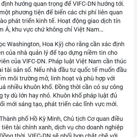
u, định hướng quan trọng để VIFC-DN hướng tới.
 một phương tiện để biến các chi phí liên quan
o phát triển kinh tế. Hoạt động giao dịch tín
m Á, khu vực chứ không chỉ Việt Nam…
c Washington, Hoa Kỳ) cho rằng cần xác định
ền của nhà quản lý để tạo dựng niềm tin cho
viên của VIFC-DN. Pháp luật Việt Nam cần thúc
oại tài sản số. Nếu nhà đầu tư quốc tế muốn đầu
iếm môi trường mở, linh hoạt và phù hợp với
uá nhiều khuôn khổ. Đồng thời cần có sự công
g ty dù lớn hay nhỏ. Khuôn khổ pháp luật đủ
ổi mới sáng tạo, phát triển các lĩnh vực mới.
Thành phố Hồ Kỳ Minh, Chủ tịch Cơ quan điều
iên tài chính xanh, dịch vụ cho doanh nghiệp
Đồng thời, VIFC-DN sẽ phối hợp chặt chẽ với