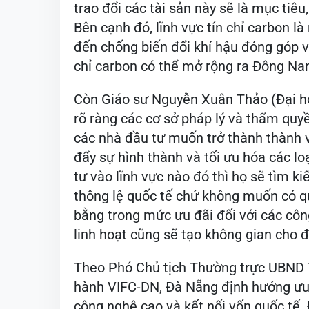
trao đổi các tài sản này sẽ là mục tiê
Bên cạnh đó, lĩnh vực tín chỉ carbon là
đến chống biến đổi khí hậu đóng góp và
chỉ carbon có thể mở rộng ra Đông Na
Còn Giáo sư Nguyễn Xuân Thảo (Đại họ
rõ ràng các cơ sở pháp lý và thẩm quy
các nhà đầu tư muốn trở thành thành 
đẩy sự hình thành và tối ưu hóa các l
tư vào lĩnh vực nào đó thì họ sẽ tìm k
thông lệ quốc tế chứ không muốn có q
bằng trong mức ưu đãi đối với các côn
linh hoạt cũng sẽ tạo không gian cho đ
Theo Phó Chủ tịch Thường trực UBND 
hành VIFC-DN, Đà Nẵng định hướng ưu t
công nghệ cao và kết nối vốn quốc tế. 