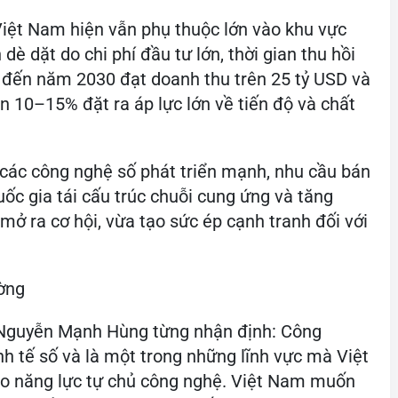
n lớn hiện nay gồm: Thiếu nguồn nhân lực chất
triển còn hạn chế; hạ tầng kỹ thuật chưa đáp
p chưa đồng bộ; mức độ tham gia của doanh
iệt Nam hiện vẫn phụ thuộc lớn vào khu vực
dè dặt do chi phí đầu tư lớn, thời gian thu hồi
u đến năm 2030 đạt doanh thu trên 25 tỷ USD và
lên 10–15% đặt ra áp lực lớn về tiến độ và chất
à các công nghệ số phát triển mạnh, nhu cầu bán
uốc gia tái cấu trúc chuỗi cung ứng và tăng
mở ra cơ hội, vừa tạo sức ép cạnh tranh đối với