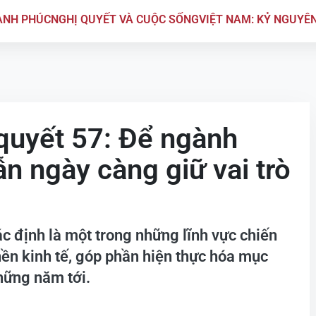
ẠNH PHÚC
NGHỊ QUYẾT VÀ CUỘC SỐNG
VIỆT NAM: KỶ NGUYÊ
quyết 57: Để ngành
n ngày càng giữ vai trò
 định là một trong những lĩnh vực chiến
nền kinh tế, góp phần hiện thực hóa mục
những năm tới.