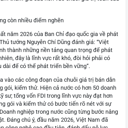
hưng còn nhiều điểm nghẽn
hất năm 2026 của Ban Chỉ đạo quốc gia về phát
 Thủ tướng Nguyễn Chí Dũng đánh giá: “Việt
nh thành những nền tảng quan trọng để phát
iên, đây là lĩnh vực rất khó, đòi hỏi phải có
 dài để có thể phát triển bền vững”.
a vào các công đoạn của chuỗi giá trị bán dẫn
ng gói, kiểm thử. Hiện cả nước có hơn 50 doanh
kỹ sư; tổng vốn FDI trong lĩnh vực này đạt hơn
ng gói và kiểm thử có bước tiến rõ nét với sự
. Doanh nghiệp trong nước cũng từng bước nâng
huật. Đáng chú ý, đầu năm 2026, Việt Nam đã
n công nghệ cao đầu tiên, đánh dấu nỗ lực