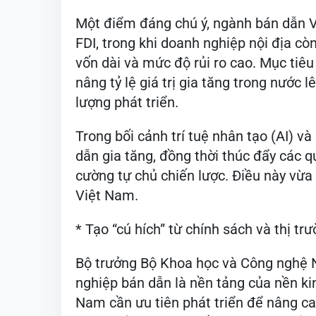
Theo Phó Thủ tướng, những điểm nghẽ
lượng cao; năng lực nghiên cứu - phát 
ứng yêu cầu; hệ sinh thái công nghiệ
nghiệp trong nước còn khiêm tốn.
Một điểm đáng chú ý, ngành bán dẫn V
FDI, trong khi doanh nghiệp nội địa còn 
vốn dài và mức độ rủi ro cao. Mục tiê
nâng tỷ lệ giá trị gia tăng trong nước 
lượng phát triển.
Trong bối cảnh trí tuệ nhân tạo (AI) v
dẫn gia tăng, đồng thời thúc đẩy các q
cường tự chủ chiến lược. Điều này vừa 
Việt Nam.