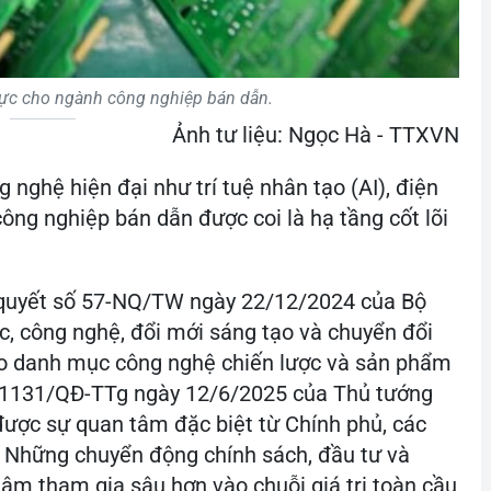
lực cho ngành công nghiệp bán dẫn.
Ảnh tư liệu: Ngọc Hà - TTXVN
g nghệ hiện đại như trí tuệ nhân tạo (AI), điện
công nghiệp bán dẫn được coi là hạ tầng cốt lõi
ị quyết số 57-NQ/TW ngày 22/12/2024 của Bộ
ọc, công nghệ, đổi mới sáng tạo và chuyển đổi
ào danh mục công nghệ chiến lược và sản phẩm
h 1131/QĐ-TTg ngày 12/6/2025 của Thủ tướng
ược sự quan tâm đặc biệt từ Chính phủ, các
 Những chuyển động chính sách, đầu tư và
tâm tham gia sâu hơn vào chuỗi giá trị toàn cầu