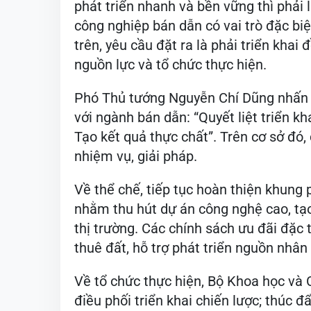
* Tạo “cú hích” từ chính sách và thị tr
Bộ trưởng Bộ Khoa học và Công nghệ
nghiệp bán dẫn là nền tảng của nền ki
Nam cần ưu tiên phát triển để nâng c
phát triển nhanh và bền vững thì phải
công nghiệp bán dẫn có vai trò đặc bi
trên, yêu cầu đặt ra là phải triển khai
nguồn lực và tổ chức thực hiện.
Phó Thủ tướng Nguyễn Chí Dũng nhấ
với ngành bán dẫn: “Quyết liệt triển kh
Tạo kết quả thực chất”. Trên cơ sở đó,
nhiệm vụ, giải pháp.
Về thể chế, tiếp tục hoàn thiện khung p
nhằm thu hút dự án công nghệ cao, tạo