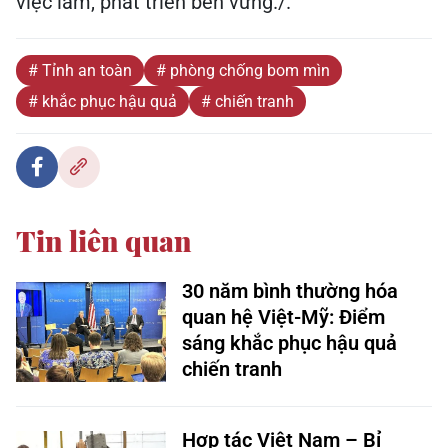
việc làm, phát triển bền vững./.
# Tỉnh an toàn
# phòng chống bom mìn
# khắc phục hậu quả
# chiến tranh
Tin liên quan
30 năm bình thường hóa
quan hệ Việt-Mỹ: Điểm
sáng khắc phục hậu quả
chiến tranh
Hợp tác Việt Nam – Bỉ