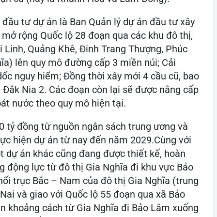
ầu tư dự án là Ban Quản lý dự án đầu tư xây
i mở rộng Quốc lộ 28 đoạn qua các khu đô thị,
i Linh, Quảng Khê, Đinh Trang Thượng, Phúc
̃a) lên quy mô đường cấp 3 miền núi; Cải
̀o dốc nguy hiểm; Đồng thời xây mới 4 cầu cũ, bao
Đắk Nia 2. Các đoạn còn lại sẽ được nâng cấp
oát nước theo quy mô hiện tại.
100 tỷ đồng từ nguồn ngân sách trung ương và
̣c hiện dự án từ nay đến năm 2029.Cùng với
̣t dự án khác cũng đang được thiết kế, hoàn
̀ng động lực từ đô thị Gia Nghĩa đi khu vực Bảo
nối trục Bắc – Nam của đô thị Gia Nghĩa (trung
ai và giao với Quốc lộ 55 đoạn qua xã Bảo
gắn khoảng cách từ Gia Nghĩa đi Bảo Lâm xuống