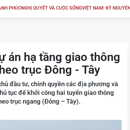
ẠNH PHÚC
NGHỊ QUYẾT VÀ CUỘC SỐNG
VIỆT NAM: KỶ NGUYÊ
dự án hạ tầng giao thông
theo trục Đông - Tây
hủ đầu tư, chính quyền các địa phương và
 thủ tục để khởi công hai tuyến giao thông
 theo trục ngang (Đông – Tây).