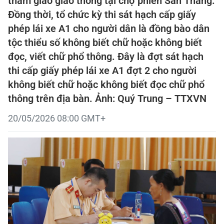
tham giao giao thông tại chợ phiên San Thàng.
Đồng thời, tổ chức kỳ thi sát hạch cấp giấy
phép lái xe A1 cho người dân là đồng bào dân
tộc thiểu số không biết chữ hoặc không biết
đọc, viết chữ phổ thông. Đây là đợt sát hạch
thi cấp giấy phép lái xe A1 đợt 2 cho người
không biết chữ hoặc không biết đọc chữ phổ
thông trên địa bàn. Ảnh: Quý Trung – TTXVN
20/05/2026 08:00 GMT+