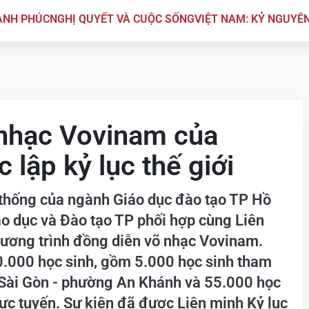
ẠNH PHÚC
NGHỊ QUYẾT VÀ CUỘC SỐNG
VIỆT NAM: KỶ NGUYÊ
nhạc Vovinam của
 lập kỷ lục thế giới
thống của ngành Giáo dục đào tạo TP Hồ
o dục và Đào tạo TP phối hợp cùng Liên
ương trình đồng diễn võ nhạc Vovinam.
0.000 học sinh, gồm 5.000 học sinh tham
g Sài Gòn - phường An Khánh và 55.000 học
ực tuyến. Sự kiện đã được Liên minh Kỷ lục