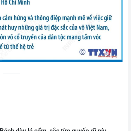
Bánh dày lá cẩm, sắc tím quyến rũ níu