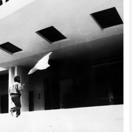
y trên nóc Dinh Độc Lập vào trưa ngày
h kéo dài, mở ra kỷ nguyên mới cho dân tộc.