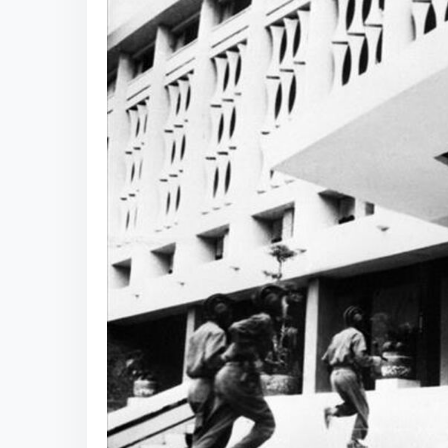
vào Sài Gòn, lá cờ chiến thắng tung ba
30/4/1975 đã kết thúc cuộc chiến tran