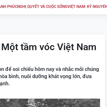
ẠNH PHÚC
NGHỊ QUYẾT VÀ CUỘC SỐNG
VIỆT NAM: KỶ NGUYÊ
- Một tầm vóc Việt Nam
òn để soi chiếu hôm nay và nhắc mỗi chúng
ữ hòa bình, nuôi dưỡng khát vọng lớn, đưa
mạnh.