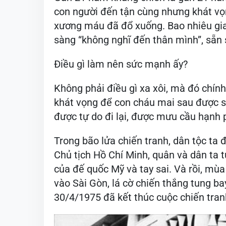
Nguyên, mở màn cuộc Tổng t
Gần 21 năm kháng chiến là gần 21 năm 
con người đến tận cùng nhưng khát vọ
xương máu đã đổ xuống. Bao nhiêu gia 
sàng “không nghĩ đến thân mình”, sẵn 
Điều gì làm nên sức mạnh ấy?
Không phải điều gì xa xôi, mà đó chính 
khát vọng để con cháu mai sau được s
được tự do đi lại, được mưu cầu hạnh 
Trong bão lửa chiến tranh, dân tộc ta
Chủ tịch Hồ Chí Minh, quân và dân ta 
của đế quốc Mỹ và tay sai. Và rồi, m