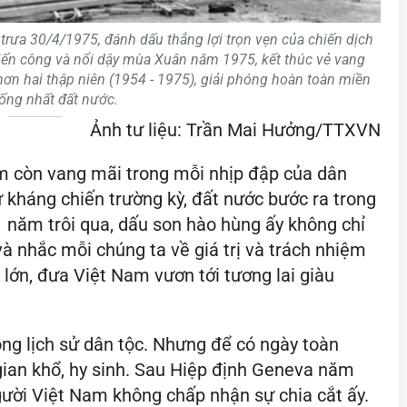
 trưa 30/4/1975, đánh dấu thắng lợi trọn vẹn của chiến dịch
tiến công và nổi dậy mùa Xuân năm 1975, kết thúc vẻ vang
n hai thập niên (1954 - 1975), giải phóng hoàn toàn miền
ống nhất đất nước.
Ảnh tư liệu: Trần Mai Hưởng/TTXVN
m còn vang mãi trong mỗi nhịp đập của dân
ừ kháng chiến trường kỳ, đất nước bước ra trong
1 năm trôi qua, dấu son hào hùng ấy không chỉ
à nhắc mỗi chúng ta về giá trị và trách nhiệm
 lớn, đưa Việt Nam vươn tới tương lai giàu
ong lịch sử dân tộc. Nhưng để có ngày toàn
gian khổ, hy sinh. Sau Hiệp định Geneva năm
Người Việt Nam không chấp nhận sự chia cắt ấy.