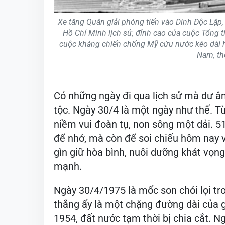
Xe tăng Quân giải phóng tiến vào Dinh Độc Lập,
Hồ Chí Minh lịch sử, đỉnh cao của cuộc Tổng 
cuộc kháng chiến chống Mỹ cứu nước kéo dài hơ
Nam, th
Có những ngày đi qua lịch sử mà dư â
tộc. Ngày 30/4 là một ngày như thế. T
niềm vui đoàn tụ, non sông một dải. 5
để nhớ, mà còn để soi chiếu hôm nay v
gìn giữ hòa bình, nuôi dưỡng khát vọng
mạnh.
Ngày 30/4/1975 là mốc son chói lọi tr
thắng ấy là một chặng đường dài của 
1954, đất nước tạm thời bị chia cắt. 