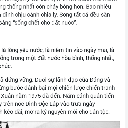
iến công và nổi dậy mùa Xuân năm 1975.
Ảnh: TTXVN
tôi luyện ý chí dân tộc. Chiến tranh thử thách
ng thống nhất còn cháy bỏng hơn. Bao nhiêu
đình chịu cảnh chia ly. Song tất cả đều sẵn
sàng “sống chết cho đất nước”.
là lòng yêu nước, là niềm tin vào ngày mai, là
ống trong một đất nước hòa bình, thống nhất,
phúc.
 đã đứng vững. Dưới sự lãnh đạo của Đảng và
từng bước đánh bại mọi chiến lược chiến tranh
ùa Xuân năm 1975 đã đến. Năm cánh quân tiến