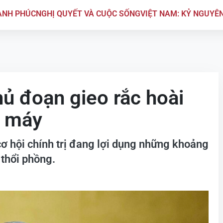
ẠNH PHÚC
NGHỊ QUYẾT VÀ CUỘC SỐNG
VIỆT NAM: KỶ NGUYÊ
ủ đoạn gieo rắc hoài
ộ máy
cơ hội chính trị đang lợi dụng những khoảng
 thổi phồng.