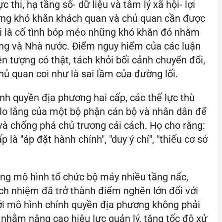
 thi, hạ tầng số- dữ liệu và tâm lý xã hội- lợi
ững khó khăn khách quan và chủ quan cần được
lại là cố tình bóp méo những khó khăn đó nhằm
ng và Nhà nước. Điểm nguy hiểm của các luận
n tượng có thật, tách khỏi bối cảnh chuyển đổi,
hủ quan coi như là sai lầm của đường lối.
nh quyền địa phương hai cấp, các thế lực thù
 lo lắng của một bộ phận cán bộ và nhân dân để
 và chống phá chủ trương cải cách. Họ cho rằng:
là "áp đặt hành chính", "duy ý chí", "thiếu cơ sở
rằng mô hình tổ chức bộ máy nhiều tầng nấc,
ch nhiệm đã trở thành điểm nghẽn lớn đối với
mới mô hình chính quyền địa phương không phải
nhằm nâng cao hiệu lực quản lý, tăng tốc độ xử