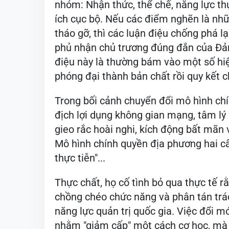
nhóm: Nhận thức, thể chế, năng lực thực
ích cục bộ. Nếu các điểm nghẽn là nh
tháo gỡ, thì các luận điệu chống phá 
phủ nhận chủ trương đúng đắn của Đả
điệu này là thường bám vào một số hiệ
phóng đại thành bản chất rồi quy kết c
Trong bối cảnh chuyển đổi mô hình chí
địch lợi dụng không gian mạng, tâm lý
gieo rắc hoài nghi, kích động bất mãn
Mô hình chính quyền địa phương hai cấp 
thực tiễn"...
Thực chất, họ cố tình bỏ qua thực tế 
chồng chéo chức năng và phân tán trá
năng lực quản trị quốc gia. Việc đổi 
nhằm "giảm cấp" một cách cơ học, mà 