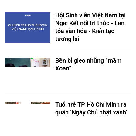
Hội Sinh viên Việt Nam tại
Nga: Kết nối tri thức - Lan
tỏa văn hóa - Kiến tạo
tương lai
Bền bỉ gieo những “mầm
Xoan”
Tuổi trẻ TP Hồ Chí Minh ra
quân ‘Ngày Chủ nhật xanh’