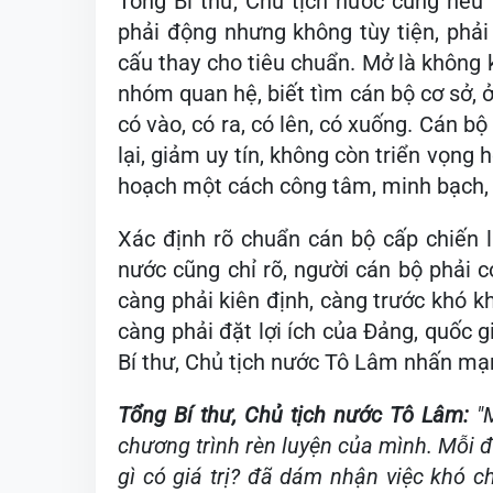
Tổng Bí thư, Chủ tịch nước cũng nêu
phải động nhưng không tùy tiện, phải
cấu thay cho tiêu chuẩn. Mở là không
nhóm quan hệ, biết tìm cán bộ cơ sở, ở 
có vào, có ra, có lên, có xuống. Cán bộ
lại, giảm uy tín, không còn triển vọng 
hoạch một cách công tâm, minh bạch, 
Xác định rõ chuẩn cán bộ cấp chiến l
nước cũng chỉ rõ, người cán bộ phải có
càng phải kiên định, càng trước khó k
càng phải đặt lợi ích của Đảng, quốc g
Bí thư, Chủ tịch nước Tô Lâm nhấn mạ
Tổng Bí thư, Chủ tịch nước Tô Lâm:
"
chương trình rèn luyện của mình. Mỗi 
gì có giá trị? đã dám nhận việc khó 