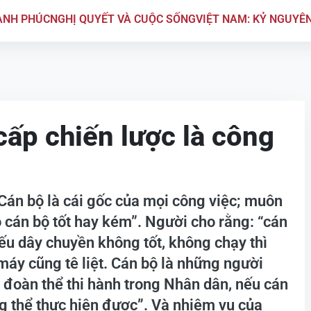
ẠNH PHÚC
NGHỊ QUYẾT VÀ CUỘC SỐNG
VIỆT NAM: KỶ NGUYÊ
ấp chiến lược là công
Cán bộ là cái gốc của mọi công việc; muôn
o cán bộ tốt hay kém”. Người cho rằng: “cán
ếu dây chuyền không tốt, không chạy thì
máy cũng tê liệt. Cán bộ là những người
 đoàn thể thi hành trong Nhân dân, nếu cán
g thể thực hiện được”. Và nhiệm vụ của