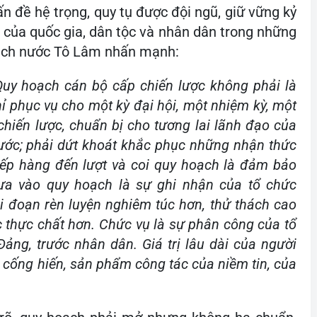
ấn đề hệ trọng, quy tụ được đội ngũ, giữ vững kỷ
g, của quốc gia, dân tộc và nhân dân trong những
 tịch nước Tô Lâm nhấn mạnh:
Quy hoạch cán bộ cấp chiến lược không phải là
ỉ phục vụ cho một kỳ đại hội, một nhiệm kỳ, một
chiến lược, chuẩn bị cho tương lai lãnh đạo của
nước; phải dứt khoát khắc phục những nhận thức
 xếp hàng đến lượt và coi quy hoạch là đảm bảo
a vào quy hoạch là sự ghi nhận của tổ chức
i đoạn rèn luyện nghiêm túc hơn, thử thách cao
c thực chất hơn. Chức vụ là sự phân công của tổ
Đảng, trước nhân dân. Giá trị lâu dài của người
 cống hiến, sản phẩm công tác của niềm tin, của