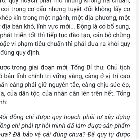
 rõ, quy hoạch phải mở nhưng không hạ chuẩn,
 coi trọng cơ cấu nhưng tuyệt đối không lấy cơ
 khép kín trong một ngành, một địa phương, một
địa bàn khó, lĩnh vực mới... Động là có bổ sung,
 phát triển tốt thì tiếp tục đào tạo, cán bộ chững
hoặc vi phạm tiêu chuẩn thì phải đưa ra khỏi quy
đúng quy định.
ược trong giai đoạn mới, Tổng Bí thư, Chủ tịch
 bản lĩnh chính trị vững vàng, càng ở vị trí cao
hăn càng phải giữ nguyên tắc, càng chịu sức ép,
ia, của dân tộc, của nhân dân lên trên hết. Tổng
nh:
Mỗi đồng chí được quy hoạch phải tự xây dựng
đồng chí phải tự hỏi mình đã làm được sản phẩm
chưa? Đã bảo vệ cái đúng chưa? Đã quy tụ được