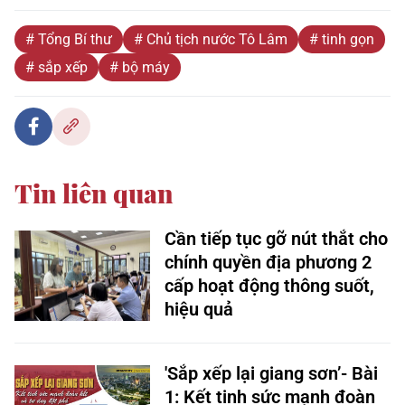
# Tổng Bí thư
# Chủ tịch nước Tô Lâm
# tinh gọn
# sắp xếp
# bộ máy
Tin liên quan
Cần tiếp tục gỡ nút thắt cho
chính quyền địa phương 2
cấp hoạt động thông suốt,
hiệu quả
'Sắp xếp lại giang sơn’- Bài
1: Kết tinh sức mạnh đoàn