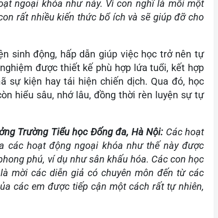
oạt ngoại khóa như này. Vì con nghĩ là mỗi một
on rất nhiều kiến thức bổ ích và sẽ giúp đỡ cho
ện sinh động, hấp dẫn giúp việc học trở nên tự
 nghiệm được thiết kế phù hợp lứa tuổi, kết hợp
ã sự kiện hay tái hiện chiến dịch. Qua đó, học
òn hiểu sâu, nhớ lâu, đồng thời rèn luyện sự tự
ởng Trường Tiểu học Đống đa, Hà Nội:
Các hoạt
ua các hoạt động ngoại khóa như thế này được
 phong phú, ví dụ như sân khấu hóa. Các con học
 là mời các diễn giả có chuyên môn đến từ các
của các em được tiếp cận một cách rất tự nhiên,