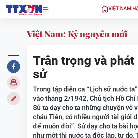
VIỆT NAM H
Việt Nam: Kỷ nguyên mới
Trân trọng và phát
sử
Trong tập diễn ca “Lịch sử nước ta
vào tháng 2/1942, Chủ tịch Hồ Chí 
Sử ta dạy cho ta những chuyện vẻ va
cháu Tiên, có nhiều người tài giỏi
để muôn đời”. Sử dạy cho ta bài h
như một thì nước ta độc lập, tự do. 