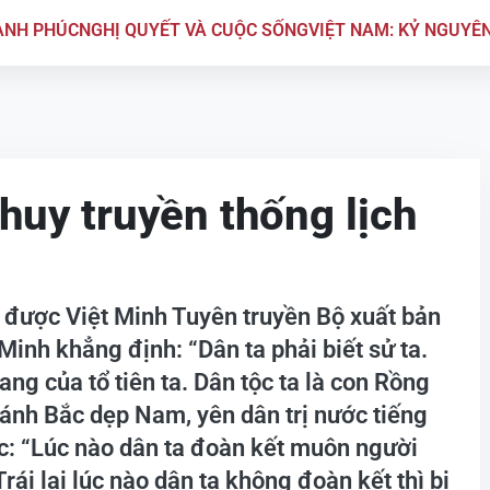
ẠNH PHÚC
NGHỊ QUYẾT VÀ CUỘC SỐNG
VIỆT NAM: KỶ NGUYÊ
 huy truyền thống lịch
” được Việt Minh Tuyên truyền Bộ xuất bản
Minh khẳng định: “Dân ta phải biết sử ta.
ng của tổ tiên ta. Dân tộc ta là con Rồng
 đánh Bắc dẹp Nam, yên dân trị nước tiếng
ọc: “Lúc nào dân ta đoàn kết muôn người
Trái lại lúc nào dân ta không đoàn kết thì bị