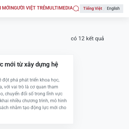
N MỚI
NGƯỜI VIỆT TRẺ
MULTIMEDIA
Tiếng Việt
English
có
12
kết quả
ực mới từ xây dựng hệ
 đột phá phát triển khoa học,
, với vai trò là cơ quan tham
o, chuyển đổi số trong lĩnh vực
khai nhiều chương trình, mô hình
h sách nhằm tạo động lực mới cho