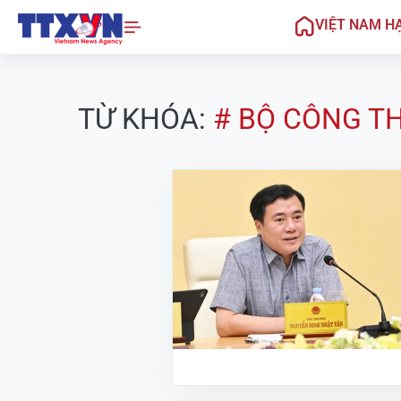
VIỆT NAM H
TỪ KHÓA:
# BỘ CÔNG T