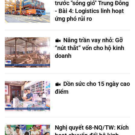
trước "sóng gió" Trung Đông
- Bài 4: Logistics linh hoạt
ứng phó rủi ro
Nâng trần vay nhỏ: Gỡ
“nút thắt” vốn cho hộ kinh
doanh
Dồn sức cho 15 ngày cao
điểm
Nghị quyết 68-NQ/TW: Kích