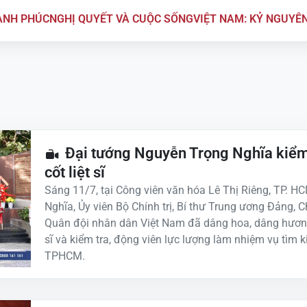
ẠNH PHÚC
NGHỊ QUYẾT VÀ CUỘC SỐNG
VIỆT NAM: KỶ NGUYÊ
Đại tướng Nguyễn Trọng Nghĩa kiểm 
cốt liệt sĩ
Sáng 11/7, tại Công viên văn hóa Lê Thị Riêng, TP. H
Nghĩa, Ủy viên Bộ Chính trị, Bí thư Trung ương Đảng, 
Quân đội nhân dân Việt Nam đã dâng hoa, dâng hương
sĩ và kiểm tra, động viên lực lượng làm nhiệm vụ tìm kiế
TPHCM.