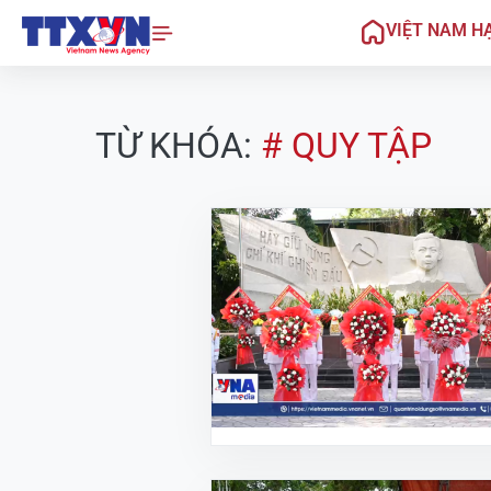
VIỆT NAM H
TỪ KHÓA:
# QUY TẬP