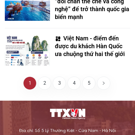
“đôi chân thể chế và công
nghệ” để trở thành quốc gia
biển mạnh
Việt Nam - điểm đến
được du khách Hàn Quốc
ưa chuộng thứ hai thế giới
1
2
3
4
5
Địa chỉ: Số 5 Lý Thường Kiệt - Cửa Nam - Hà Nội