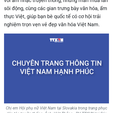
với âm nhạc truyền thống, những màn múa lân
sôi động, cùng các gian trưng bày văn hóa, ẩm
thực Việt, giúp bạn bè quốc tế có cơ hội trải
nghiệm trọn vẹn vẻ đẹp văn hóa Việt Nam.
Chị em Hội phụ nữ Việt Nam tại Slovakia trong trang phục