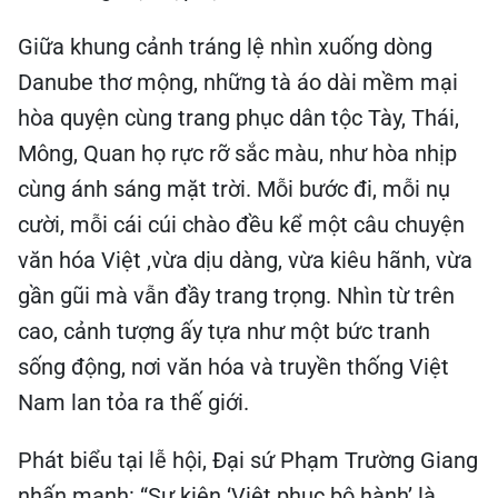
Giữa khung cảnh tráng lệ nhìn xuống dòng
Danube thơ mộng, những tà áo dài mềm mại
hòa quyện cùng trang phục dân tộc Tày, Thái,
Mông, Quan họ rực rỡ sắc màu, như hòa nhịp
cùng ánh sáng mặt trời. Mỗi bước đi, mỗi nụ
cười, mỗi cái cúi chào đều kể một câu chuyện
văn hóa Việt ,vừa dịu dàng, vừa kiêu hãnh, vừa
gần gũi mà vẫn đầy trang trọng. Nhìn từ trên
cao, cảnh tượng ấy tựa như một bức tranh
sống động, nơi văn hóa và truyền thống Việt
Nam lan tỏa ra thế giới.
Phát biểu tại lễ hội, Đại sứ Phạm Trường Giang
nhấn mạnh: “Sự kiện ‘Việt phục bộ hành’ là