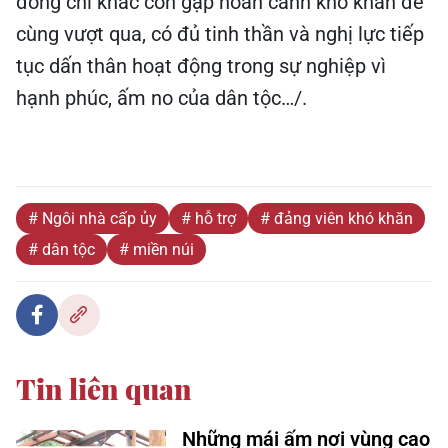
đồng chí khác còn gặp hoàn cảnh khó khăn để
cùng vượt qua, có đủ tinh thần và nghị lực tiếp
tục dấn thân hoạt động trong sự nghiệp vì
hạnh phúc, ấm no của dân tộc…/.
# Ngôi nhà cấp ủy
# hỗ trợ
# đảng viên khó khăn
# dân tộc
# miền núi
Tin liên quan
Những mái ấm nơi vùng cao