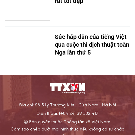
rất tốt đẹp
Sức hấp dẫn của tiếng Việt
qua cuộc thi dịch thuật toàn
Nga lần thứ 5
Địa chỉ: Số 5 Lý Thường Kiệt - Cửa Nam - Hà Nội
Điện thoại: (+84 24) 39 332 417
© Bản quyền thuộc Thông tấn xã Việt Nam.
Cấm sao chép dưới mọi hình thức nếu không có sự chấp