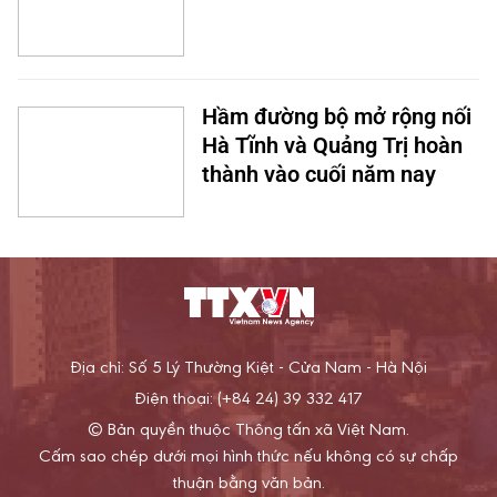
Hầm đường bộ mở rộng nối
Hà Tĩnh và Quảng Trị hoàn
thành vào cuối năm nay
Địa chỉ: Số 5 Lý Thường Kiệt - Cửa Nam - Hà Nội
Điện thoại: (+84 24) 39 332 417
© Bản quyền thuộc Thông tấn xã Việt Nam.
Cấm sao chép dưới mọi hình thức nếu không có sự chấp
thuận bằng văn bản.