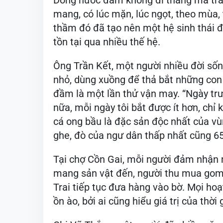
Dòng nước đầm không đi thẳng mà trải
mang, có lúc mặn, lúc ngọt, theo mùa,
thầm đó đã tạo nên một hệ sinh thái đặ
tồn tại qua nhiều thế hệ.
Ông Trần Kết, một người nhiều đời sống
nhỏ, dùng xuồng để thả bắt những con 
đầm là một lần thử vận may. “Ngày trướ
nữa, mỗi ngày tôi bắt được ít hơn, chỉ
cá ong bầu là đặc sản độc nhất của v
ghe, đò của ngư dân thấp nhất cũng 6
Tại chợ Cồn Gai, mỗi người đảm nhận 
mang sản vật đến, người thu mua gom
Trai tiếp tục đưa hàng vào bờ. Mọi ho
ồn ào, bởi ai cũng hiểu giá trị của thời