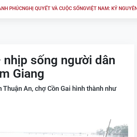
ẠNH PHÚC
NGHỊ QUYẾT VÀ CUỘC SỐNG
VIỆT NAM: KỶ NGUYÊ
 nhịp sống người dân
am Giang
n Thuận An, chợ Cồn Gai hình thành như