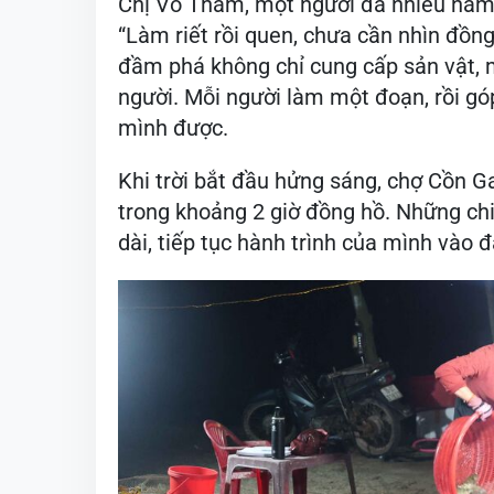
Chị Võ Thắm, một người đã nhiều năm 
“Làm riết rồi quen, chưa cần nhìn đồng h
đầm phá không chỉ cung cấp sản vật, 
người. Mỗi người làm một đoạn, rồi gó
mình được.
Khi trời bắt đầu hửng sáng, chợ Cồn G
trong khoảng 2 giờ đồng hồ. Những ch
dài, tiếp tục hành trình của mình vào đấ