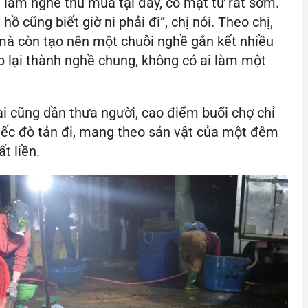
làm nghề thu mua tại đây, có mặt từ rất sớm.
ồ cũng biết giờ ni phải đi”, chị nói. Theo chị,
mà còn tạo nên một chuỗi nghề gắn kết nhiều
p lại thành nghề chung, không có ai làm một
ai cũng dần thưa người, cao điểm buổi chợ chỉ
iếc đò tản đi, mang theo sản vật của một đêm
t liền.