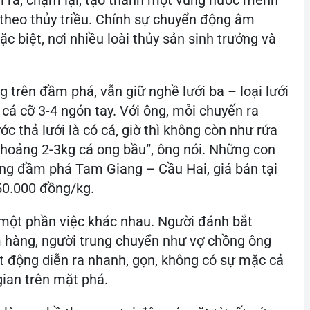
 ra, chậm lại, tạo thành một vùng nước mênh
 theo thủy triều. Chính sự chuyển động âm
c biệt, nơi nhiều loài thủy sản sinh trưởng và
 trên đầm phá, vẫn giữ nghề lưới ba – loại lưới
cá cỡ 3-4 ngón tay. Với ông, mỗi chuyến ra
c thả lưới là có cá, giờ thì không còn như rứa
 khoảng 2-3kg cá ong bầu”, ông nói. Những con
ùng đầm phá Tam Giang – Cầu Hai, giá bán tại
50.000 đồng/kg.
một phần việc khác nhau. Người đánh bắt
 hàng, người trung chuyển như vợ chồng ông
ạt động diễn ra nhanh, gọn, không có sự mặc cả
 gian trên mặt phá.