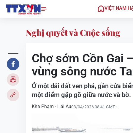
VIỆT NAM H
Nghị quyết và Cuộc sống
Chợ sớm Cồn Gai –
vùng sông nước T
Ở một dải đất ven phá, gần cửa biể
một điểm gặp gỡ giữa nước và bờ.
Kha Phạm - Hải Âu
03/04/2026 08:41 GMT+