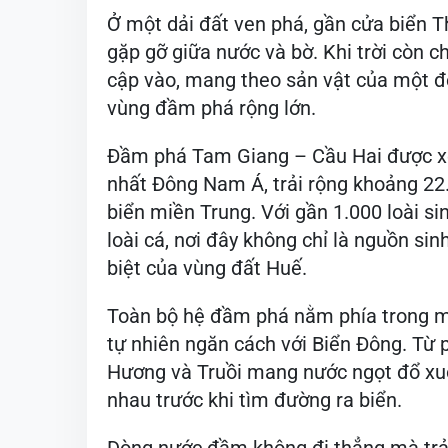
Ở một dải đất ven phá, gần cửa biển 
gặp gỡ giữa nước và bờ. Khi trời còn c
cập vào, mang theo sản vật của một đ
vùng đầm phá rộng lớn.
Đầm phá Tam Giang – Cầu Hai được xe
nhất Đông Nam Á, trải rộng khoảng 22
biển miền Trung. Với gần 1.000 loài si
loài cá, nơi đây không chỉ là nguồn si
biệt của vùng đất Huế.
Toàn bộ hệ đầm phá nằm phía trong mộ
tự nhiên ngăn cách với Biển Đông. Từ p
Hương và Truồi mang nước ngọt đổ xuốn
nhau trước khi tìm đường ra biển.