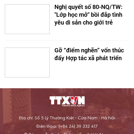
Nghị quyết số 80-NQ/TW:
"Lớp học mở" bồi đắp tình
yêu di sản cho giới trẻ
Gỡ “điểm nghẽn” vốn thúc
đẩy Hợp tác xã phát triển
Địa chỉ: Số 5 Lý Thường Kiệt - Cửa Nam - Hà Nội
Điện thoại: (+84 24) 39 332 417