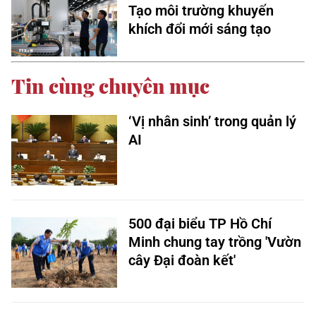
Tạo môi trường khuyến
khích đổi mới sáng tạo
Tin cùng chuyên mục
‘Vị nhân sinh’ trong quản lý
AI
500 đại biểu TP Hồ Chí
Minh chung tay trồng 'Vườn
cây Đại đoàn kết'