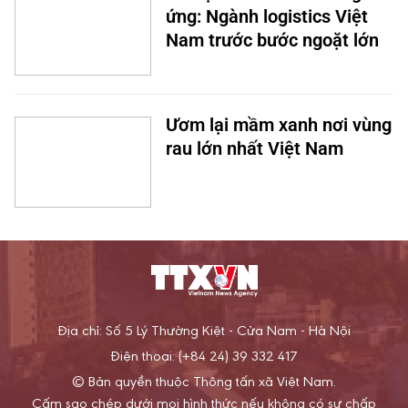
ứng: Ngành logistics Việt
Nam trước bước ngoặt lớn
Ươm lại mầm xanh nơi vùng
rau lớn nhất Việt Nam
Địa chỉ: Số 5 Lý Thường Kiệt - Cửa Nam - Hà Nội
Điện thoại: (+84 24) 39 332 417
© Bản quyền thuộc Thông tấn xã Việt Nam.
Cấm sao chép dưới mọi hình thức nếu không có sự chấp