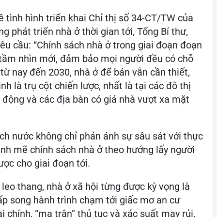
ề tình hình triển khai Chỉ thị số 34-CT/TW của
g phát triển nhà ở thời gian tới, Tổng Bí thư,
u cầu: “Chính sách nhà ở trong giai đoạn đoạn
, tầm nhìn mới, đảm bảo mọi người đều có chỗ
 từ nay đến 2030, nhà ở để bán vẫn cần thiết,
 là trụ cột chiến lược, nhất là tại các đô thị
o động và các địa bàn có giá nhà vượt xa mặt
ịch nước không chỉ phản ánh sự sâu sát với thực
ạnh mẽ chính sách nhà ở theo hướng lấy người
ược cho giai đoạn tới.
 leo thang, nhà ở xã hội từng được kỳ vọng là
ấp song hành trình chạm tới giấc mơ an cư
ài chính, “ma trận” thủ tục và xác suất may rủi,