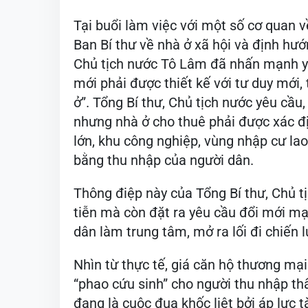
Tại buổi làm việc với một số cơ quan v
Ban Bí thư về nhà ở xã hội và định hướn
Chủ tịch nước Tô Lâm đã nhấn mạnh yê
mới phải được thiết kế với tư duy mới
ở”. Tổng Bí thư, Chủ tịch nước yêu cầu,
nhưng nhà ở cho thuê phải được xác định
lớn, khu công nghiệp, vùng nhập cư la
bằng thu nhập của người dân.
Thông điệp này của Tổng Bí thư, Chủ t
tiễn mà còn đặt ra yêu cầu đổi mới m
dân làm trung tâm, mở ra lối đi chiến l
Nhìn từ thực tế, giá căn hộ thương mại
“phao cứu sinh” cho người thu nhập th
đang là cuộc đua khốc liệt bởi áp lực t