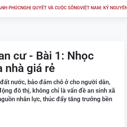
ẠNH PHÚC
NGHỊ QUYẾT VÀ CUỘC SỐNG
VIỆT NAM: KỶ NGUYÊ
an cư - Bài 1: Nhọc
 nhà giá rẻ
 đất nước, bảo đảm chỗ ở cho người dân,
động đô thị, không chỉ là vấn đề an sinh xã
nguồn nhân lực, thúc đẩy tăng trưởng bền