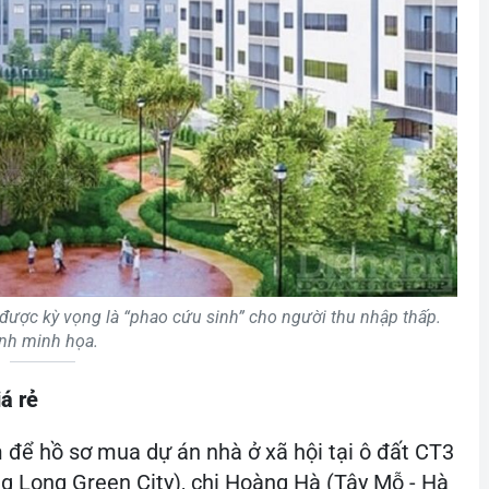
 được kỳ vọng là “phao cứu sinh” cho người thu nhập thấp.
nh minh họa.
á rẻ
để hồ sơ mua dự án nhà ở xã hội tại ô đất CT3
g Long Green City), chị Hoàng Hà (Tây Mỗ - Hà