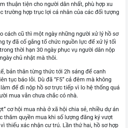
ằm thuận tiện cho người dân nhất, phù hợp xu
c trường hợp trục lợi cá nhân của các đối tượng
o cách cũ thì một ngày những người xử lý hồ sơ
ng ty đã cố gắng tổ chức nguồn lực để xử lý tối
 trong thời hạn 30 ngày phục vụ người dân nộp
 ngày chủ nhật mà thôi.
kể, bản thân từng thức tới 2h sáng để canh
iên tục báo lỗi. Dù đã “F5” cả đêm mà không
làm để đi nộp hồ sơ trực tiếp vì lo hệ thống quá
người mua vẫn chưa chắc có nhà.
ợt” cơ hội mua nhà ở xã hội chia sẻ, nhiều dự án
c thăm quyền mua khi số lượng đăng ký vượt
vì thiếu xác nhận cư trú. Lần thứ hai, hồ sơ hợp