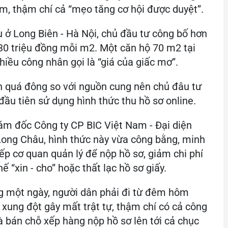
m, thậm chí cả “mẹo tăng cơ hội được duyệt”.
u ở Long Biên - Hà Nội, chủ đầu tư công bố hơn
30 triệu đồng mỗi m2. Một căn hộ 70 m2 tại
hiều công nhân gọi là “giá của giấc mơ”.
n quá đông so với nguồn cung nên chủ đâu tư
đầu tiên sử dụng hình thức thu hồ sơ online.
m đốc Công ty CP BIC Việt Nam - Đại diện
Long Châu, hình thức này vừa công bằng, minh
ếp cơ quan quản lý để nộp hồ sơ, giảm chi phí
hế “xin - cho” hoặc thất lạc hồ sơ giấy.
g một ngày, người dân phải đi từ đêm hôm
 xung đột gây mất trật tự, thậm chí có cả công
à bán chỗ xếp hàng nộp hồ sơ lên tới cả chục