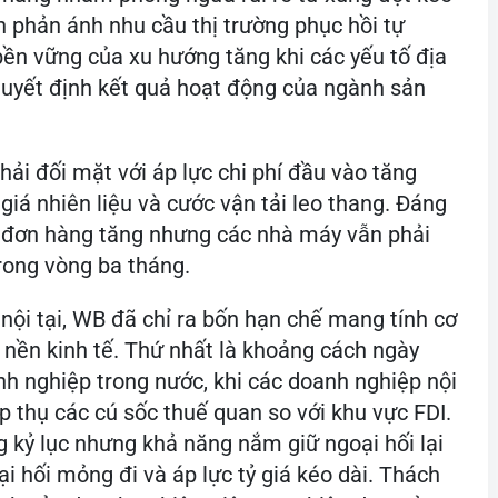
n phản ánh nhu cầu thị trường phục hồi tự
 bền vững của xu hướng tăng khi các yếu tố địa
h quyết định kết quả hoạt động của ngành sản
ải đối mặt với áp lực chi phí đầu vào tăng
iá nhiên liệu và cước vận tải leo thang. Đáng
dù đơn hàng tăng nhưng các nhà máy vẫn phải
trong vòng ba tháng.
nội tại, WB đã chỉ ra bốn hạn chế mang tính cơ
nền kinh tế. Thứ nhất là khoảng cách ngày
nh nghiệp trong nước, khi các doanh nghiệp nội
ấp thụ các cú sốc thuế quan so với khu vực FDI.
g kỷ lục nhưng khả năng nắm giữ ngoại hối lại
ại hối mỏng đi và áp lực tỷ giá kéo dài. Thách