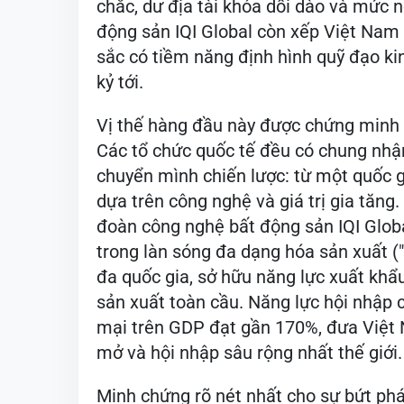
chắc, dư địa tài khóa dồi dào và mức 
động sản IQI Global còn xếp Việt Nam
sắc có tiềm năng định hình quỹ đạo ki
kỷ tới.
Vị thế hàng đầu này được chứng minh 
Các tổ chức quốc tế đều có chung nhậ
chuyển mình chiến lược: từ một quốc 
dựa trên công nghệ và giá trị gia tăng
đoàn công nghệ bất động sản IQI Glob
trong làn sóng đa dạng hóa sản xuất (
đa quốc gia, sở hữu năng lực xuất khẩu
sản xuất toàn cầu. Năng lực hội nhập 
mại trên GDP đạt gần 170%, đưa Việt 
mở và hội nhập sâu rộng nhất thế giới.
Minh chứng rõ nét nhất cho sự bứt phá 