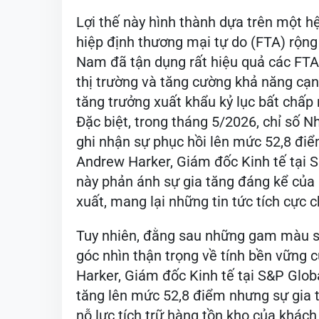
Lợi thế này hình thành dựa trên một hệ
hiệp định thương mại tự do (FTA) rộng 
Nam đã tận dụng rất hiệu quả các FTA,
thị trường và tăng cường khả năng cạnh
tăng trưởng xuất khẩu kỷ lục bất chấp 
Đặc biệt, trong tháng 5/2026, chỉ số 
ghi nhận sự phục hồi lên mức 52,8 đi
Andrew Harker, Giám đốc Kinh tế tại S&
này phản ánh sự gia tăng đáng kể của
xuất, mang lại những tin tức tích cực 
Tuy nhiên, đằng sau những gam màu sá
góc nhìn thận trọng về tính bền vững
Harker, Giám đốc Kinh tế tại S&P Globa
tăng lên mức 52,8 điểm nhưng sự gia 
nỗ lực tích trữ hàng tồn kho của khác