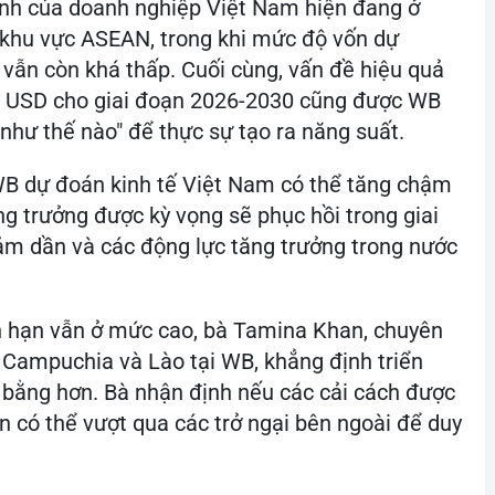
hính của doanh nghiệp Việt Nam hiện đang ở
khu vực ASEAN, trong khi mức độ vốn dự
 vẫn còn khá thấp. Cuối cùng, vấn đề hiệu quả
 tỷ USD cho giai đoạn 2026-2030 cũng được WB
 như thế nào" để thực sự tạo ra năng suất.
 WB dự đoán kinh tế Việt Nam có thể tăng chậm
ng trưởng được kỳ vọng sẽ phục hồi trong giai
ảm dần và các động lực tăng trưởng trong nước
gắn hạn vẫn ở mức cao, bà Tamina Khan, chuyên
, Campuchia và Lào tại WB, khẳng định triển
n bằng hơn. Bà nhận định nếu các cải cách được
n có thể vượt qua các trở ngại bên ngoài để duy