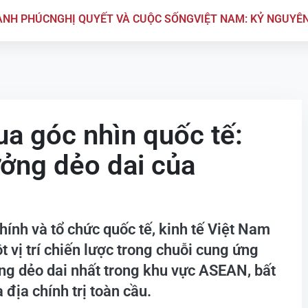
ẠNH PHÚC
NGHỊ QUYẾT VÀ CUỘC SỐNG
VIỆT NAM: KỶ NGUYÊ
ua góc nhìn quốc tế:
ởng dẻo dai của
hính và tổ chức quốc tế, kinh tế Việt Nam
vị trí chiến lược trong chuỗi cung ứng
ng dẻo dai nhất trong khu vực ASEAN, bất
địa chính trị toàn cầu.