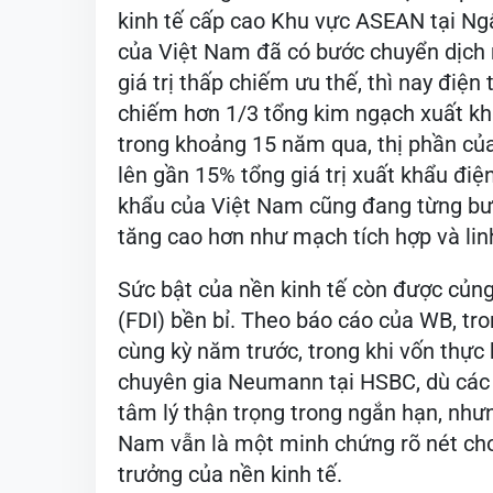
kinh tế cấp cao Khu vực ASEAN tại Ng
của Việt Nam đã có bước chuyển dịch
giá trị thấp chiếm ưu thế, thì nay điện
chiếm hơn 1/3 tổng kim ngạch xuất kh
trong khoảng 15 năm qua, thị phần củ
lên gần 15% tổng giá trị xuất khẩu điện
khẩu của Việt Nam cũng đang từng bướ
tăng cao hơn như mạch tích hợp và lin
Sức bật của nền kinh tế còn được củng
(FDI) bền bỉ. Theo báo cáo của WB, tro
cùng kỳ năm trước, trong khi vốn thực
chuyên gia Neumann tại HSBC, dù các 
tâm lý thận trọng trong ngắn hạn, nhưn
Nam vẫn là một minh chứng rõ nét cho
trưởng của nền kinh tế.