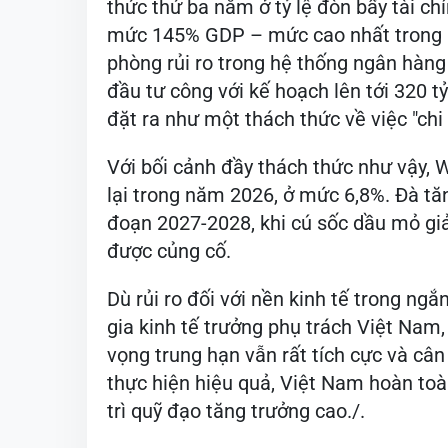
thức thứ ba nằm ở tỷ lệ đòn bẩy tài c
mức 145% GDP – mức cao nhất trong 
phòng rủi ro trong hệ thống ngân hàng
đầu tư công với kế hoạch lên tới 320
đặt ra như một thách thức về việc "chi
Với bối cảnh đầy thách thức như vậy,
lại trong năm 2026, ở mức 6,8%. Đà tă
đoạn 2027-2028, khi cú sốc dầu mỏ gi
được củng cố.
Dù rủi ro đối với nền kinh tế trong n
gia kinh tế trưởng phụ trách Việt Nam
vọng trung hạn vẫn rất tích cực và câ
thực hiện hiệu quả, Việt Nam hoàn toà
trì quỹ đạo tăng trưởng cao./.