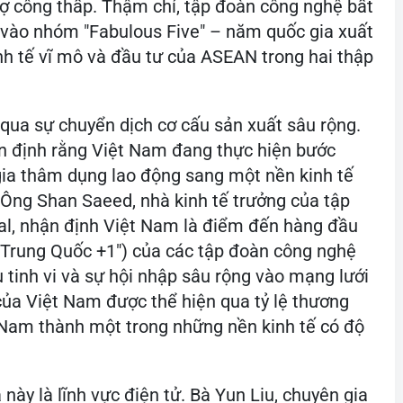
nợ công thấp. Thậm chí, tập đoàn công nghệ bất
 vào nhóm "Fabulous Five" – năm quốc gia xuất
nh tế vĩ mô và đầu tư của ASEAN trong hai thập
qua sự chuyển dịch cơ cấu sản xuất sâu rộng.
n định rằng Việt Nam đang thực hiện bước
gia thâm dụng lao động sang một nền kinh tế
. Ông Shan Saeed, nhà kinh tế trưởng của tập
al, nhận định Việt Nam là điểm đến hàng đầu
"Trung Quốc +1") của các tập đoàn công nghệ
 tinh vi và sự hội nhập sâu rộng vào mạng lưới
của Việt Nam được thể hiện qua tỷ lệ thương
Nam thành một trong những nền kinh tế có độ
này là lĩnh vực điện tử. Bà Yun Liu, chuyên gia