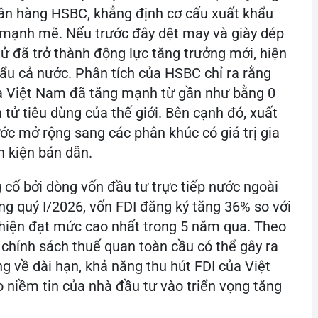
ân hàng HSBC, khẳng định cơ cấu xuất khẩu
 mạnh mẽ. Nếu trước đây dệt may và giày dép
 tử đã trở thành động lực tăng trưởng mới, hiện
ẩu cả nước. Phân tích của HSBC chỉ ra rằng
a Việt Nam đã tăng mạnh từ gần như bằng 0
 tử tiêu dùng của thế giới. Bên cạnh đó, xuất
c mở rộng sang các phân khúc có giá trị gia
h kiện bán dẫn.
 cố bởi dòng vốn đầu tư trực tiếp nước ngoài
ng quý I/2026, vốn FDI đăng ký tăng 36% so với
 hiện đạt mức cao nhất trong 5 năm qua. Theo
chính sách thuế quan toàn cầu có thể gây ra
g về dài hạn, khả năng thu hút FDI của Việt
 niềm tin của nhà đầu tư vào triển vọng tăng