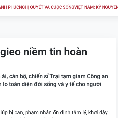
ẠNH PHÚC
NGHỊ QUYẾT VÀ CUỘC SỐNG
VIỆT NAM: KỶ NGUYÊ
gieo niềm tin hoàn
 ái, cán bộ, chiến sĩ Trại tạm giam Công an
lo toàn diện đời sống và y tế cho người
iúp bị can, phạm nhân ổn định tâm lý, khơi dậy