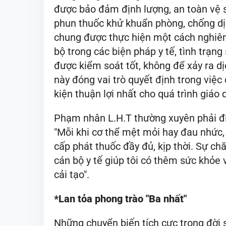
duy trì cơ chế phối hợp chặt chẽ với cá
trên địa bàn tỉnh. Đối với những ca bện
vị lập tức làm thủ tục chuyển tuyến, 
nhân được tiếp cận với các dịch vụ y t
chăm sóc sức khỏe của công dân.
Song song với công tác khám, chữa bệ
được bảo đảm định lượng, an toàn vệ s
phun thuốc khử khuẩn phòng, chống dị
chung được thực hiện một cách nghiê
bộ trong các biện pháp y tế, tình trạng
được kiểm soát tốt, không để xảy ra dị
này đóng vai trò quyết định trong việc 
kiện thuận lợi nhất cho quá trình giáo
Phạm nhân L.H.T thường xuyên phải điều
"Mỗi khi cơ thể mệt mỏi hay đau nhức,