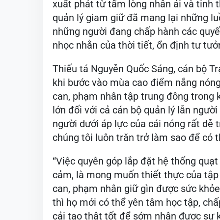
xuất phát từ tấm lòng nhân ái và tinh
quản lý giam giữ đã mang lại những lu
những người đang chấp hành các quyết 
nhọc nhằn của thời tiết, ổn định tư tưở
Thiếu tá Nguyễn Quốc Sáng, cán bộ Tr
khi bước vào mùa cao điểm nắng nóng, t
can, phạm nhân tập trung đông trong k
lớn đối với cả cán bộ quản lý lẫn ngườ
người dưới áp lực của cái nóng rất dễ t
chúng tôi luôn trăn trở làm sao để có 
“Việc quyên góp lắp đặt hệ thống quạt
cảm, là mong muốn thiết thực của tập t
can, phạm nhân giữ gìn được sức khỏe 
thì họ mới có thể yên tâm học tập, ch
cải tạo thật tốt để sớm nhận được sự 