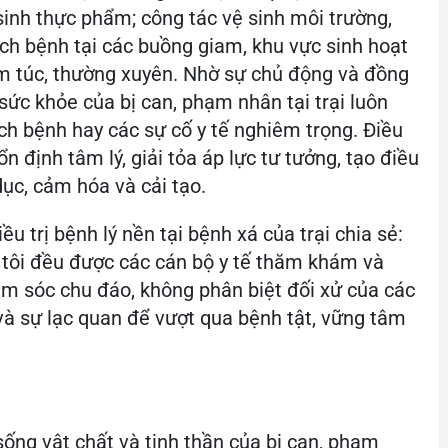
c cơ sở y tế chuyên khoa, bệnh viện tuyến trên
h nặng, vượt quá khả năng điều trị tại chỗ, đơn
phối hợp bảo vệ nghiêm ngặt để bị can, phạm
ế hiện đại, bảo đảm quyền lợi chính đáng về
nh, chế độ ăn uống của bị can, phạm nhân
inh thực phẩm; công tác vệ sinh môi trường,
ch bệnh tại các buồng giam, khu vực sinh hoạt
m túc, thường xuyên. Nhờ sự chủ động và đồng
 sức khỏe của bị can, phạm nhân tại trại luôn
ch bệnh hay các sự cố y tế nghiêm trọng. Điều
ổn định tâm lý, giải tỏa áp lực tư tưởng, tạo điều
 dục, cảm hóa và cải tạo.
 trị bệnh lý nền tại bệnh xá của trại chia sẻ:
 tôi đều được các cán bộ y tế thăm khám và