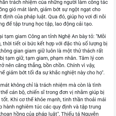
 thần trách nhiệm của những người làm công tác
ồng gió mát lành, giảm bớt sự ngột ngạt cho
định của pháp luật. Qua đó, giúp họ vơi đi nỗi
ng để tập trung học tập, lao động cải tạo.
ại tạm giam Công an tỉnh Nghệ An bày tỏ: "Mỗi
hời tiết oi bức kết hợp với đặc thù số lượng bị
hông gian giam giữ luôn là một thử thách rất
i bị tạm giữ, tạm giam, phạm nhân. Tâm lý con
rở nên căng thẳng, bồn chồn. Chính vì vậy,
thể giảm bớt tối đa sự khắc nghiệt này cho họ".
 mát không chỉ là trách nhiệm mà còn là tình
hể cán bộ, chiến sĩ trong đơn vị nhằm giúp bị
tốt. Khi cơ thể khỏe mạnh, tinh thần thoải mái
ấp hành nghiêm túc các quy định và tập trung
khoan hồng của pháp luật", Thiếu tá Nguyễn