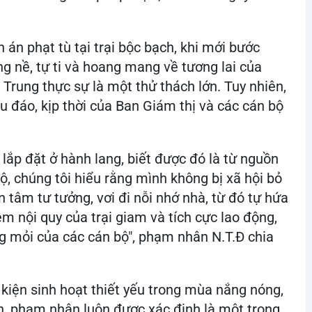
án phạt tù tại trại bộc bạch, khi mới bước
g nề, tự ti và hoang mang về tương lai của
rung thực sự là một thử thách lớn. Tuy nhiên,
 đáo, kịp thời của Ban Giám thị và các cán bộ
lắp đặt ở hành lang, biết được đó là từ nguồn
ộ, chúng tôi hiểu rằng mình không bị xã hội bỏ
n tâm tư tưởng, vơi đi nỗi nhớ nhà, từ đó tự hứa
m nội quy của trại giam và tích cực lao động,
g mỏi của các cán bộ", phạm nhân N.T.Đ chia
 kiện sinh hoạt thiết yếu trong mùa nắng nóng,
n, phạm nhân luôn được xác định là một trong