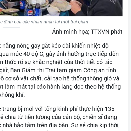
a đình của các phạm nhân tại một trại giam
Ảnh minh họa; TTXVN phát
ết nắng nóng gay gắt kéo dài khiến nhiệt độ
qua mức 40 độ C, gây ảnh hưởng trực tiếp đến
 thức rõ sự khắc nghiệt của thời tiết có tác
iữ, Ban Giám thị Trại tạm giam Công an tỉnh
cơ sở vật chất, cải tạo hệ thống thông gió và
ạt làm mát tại các hành lang dọc theo hệ thống
không khí.
trang bị mới với tổng kinh phí thực hiện 135
ẻ chia từ tiền lương của cán bộ, chiến sĩ đang
c nhà hảo tâm trên địa bàn. Sự sẻ chia kịp thời,