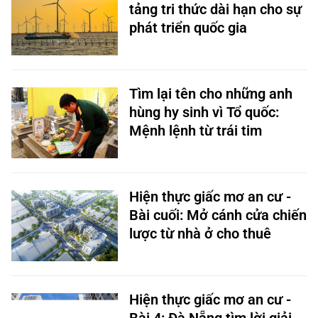
tảng tri thức dài hạn cho sự
phát triển quốc gia
Tìm lại tên cho những anh
hùng hy sinh vì Tổ quốc:
Mệnh lệnh từ trái tim
Hiện thực giấc mơ an cư -
Bài cuối: Mở cánh cửa chiến
lược từ nhà ở cho thuê
Hiện thực giấc mơ an cư -