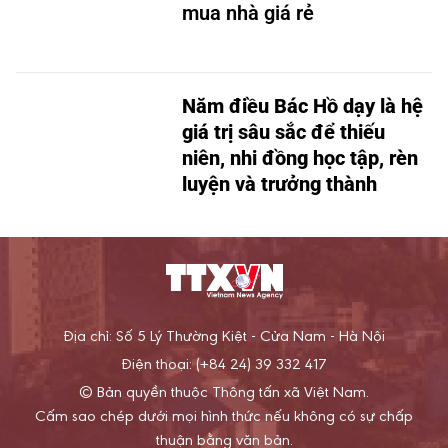
mua nhà giá rẻ
Năm điều Bác Hồ dạy là hệ
giá trị sâu sắc để thiếu
niên, nhi đồng học tập, rèn
luyện và trưởng thành
Địa chỉ: Số 5 Lý Thường Kiệt - Cửa Nam - Hà Nội
Điện thoại: (+84 24) 39 332 417
© Bản quyền thuộc Thông tấn xã Việt Nam.
Cấm sao chép dưới mọi hình thức nếu không có sự chấp
thuận bằng văn bản.